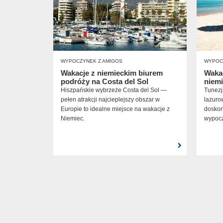
WYPOCZYNEK Z AMIGOS
WYPOC
Wakacje z niemieckim biurem
Wakac
podróży na Costa del Sol
niem
Hiszpańskie wybrzeże Costa del Sol —
Tunezja
pełen atrakcji najcieplejszy obszar w
lazuro
Europie to idealne miejsce na wakacje z
doskon
Niemiec.
wypocz