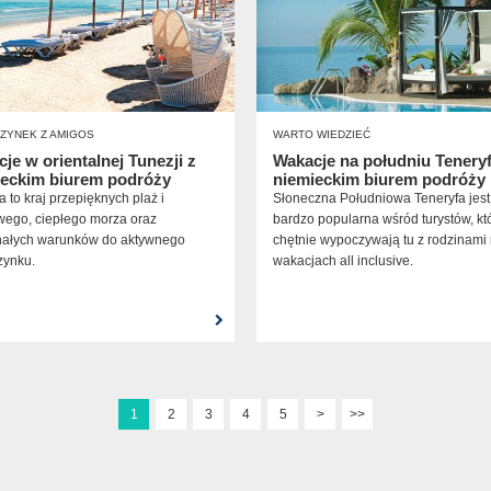
ZYNEK Z AMIGOS
WARTO WIEDZIEĆ
je w orientalnej Tunezji z
Wakacje na południu Teneryf
ieckim biurem podróży
niemieckim biurem podróży
 to kraj przepięknych plaż i
Słoneczna Południowa Teneryfa jest
wego, ciepłego morza oraz
bardzo popularna wśród turystów, kt
ałych warunków do aktywnego
chętnie wypoczywają tu z rodzinami
ynku.
wakacjach all inclusive.
1
2
3
4
5
>
>>