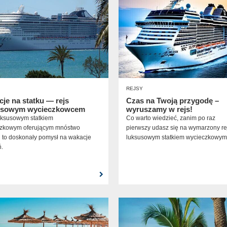
REJSY
je na statku — rejs
Czas na Twoją przygodę –
usowym wycieczkowcem
wyruszamy w rejs!
uksusowym statkiem
Co warto wiedzieć, zanim po raz
zkowym oferującym mnóstwo
pierwszy udasz się na wymarzony re
ji to doskonały pomysł na wakacje
luksusowym statkiem wycieczkowy
.