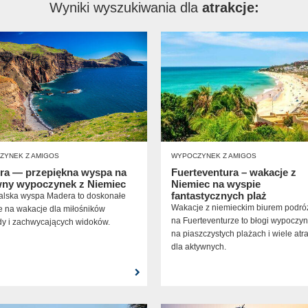
Wyniki wyszukiwania dla
atrakcje:
ZYNEK Z AMIGOS
WYPOCZYNEK Z AMIGOS
ra — przepiękna wyspa na
Fuerteventura – wakacje z
wny wypoczynek z Niemiec
Niemiec na wyspie
fantastycznych plaż
alska wyspa Madera to doskonałe
Wakacje z niemieckim biurem podró
e na wakacje dla miłośników
na Fuerteventurze to błogi wypoczy
dy i zachwycających widoków.
na piaszczystych plażach i wiele atra
dla aktywnych.