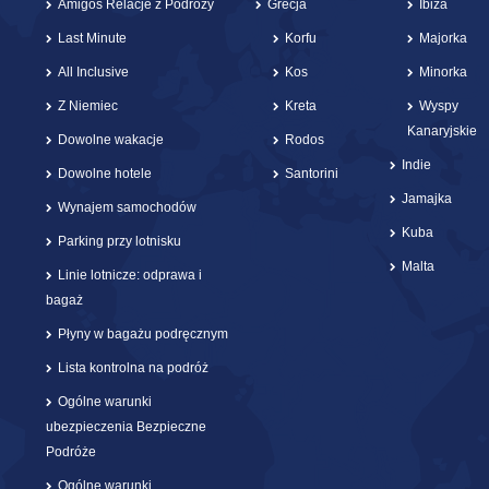
Amigos Relacje z Podróży
Grecja
Ibiza
Last Minute
Korfu
Majorka
All Inclusive
Kos
Minorka
Z Niemiec
Kreta
Wyspy
Kanaryjskie
Dowolne wakacje
Rodos
Indie
Dowolne hotele
Santorini
Jamajka
Wynajem samochodów
Kuba
Parking przy lotnisku
Malta
Linie lotnicze: odprawa i
bagaż
Płyny w bagażu podręcznym
Lista kontrolna na podróż
Ogólne warunki
ubezpieczenia Bezpieczne
Podróże
Ogólne warunki