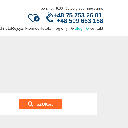
,
pon. - pt.: 9:00 - 17:00
sob.: nieczynne
+48 75 753 26 01
0
+48 509 663 168
 Minute
Rejsy
Z Niemiec
Hotele i regiony
Blog
Kontakt
SZUKAJ