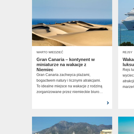
WARTO WIEDZIEĆ
REJSY
Gran Canaria – kontynent w
Wakac
miniaturze na wakacje z
luks
Niemiec
Rejs l
Gran Canaria zachwyca plażami,
wyciec
bogactwem natury i licznymi atrakcjami.
atrakc
To idealne miejsce na wakacje z rodziną
marzeń
zorganizowane przez niemieckie biuro
podróży!