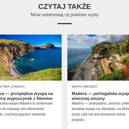
CZYTAJ TAKŻE
Może zainteresują cię poniższe wpisy
ZYNEK Z AMIGOS
WARTO WIEDZIEĆ
ra — przepiękna wyspa na
Madera — portugalska wys
wny wypoczynek z Niemiec
wiecznej wiosny
alska wyspa Madera to doskonałe
Madera — przepiękna, zielona i peł
e na wakacje dla miłośników
kwiatów wyspa na Atlantyku, na któr
dy i zachwycających widoków.
przez cały rok jest wiosenno-letnia
pogoda.