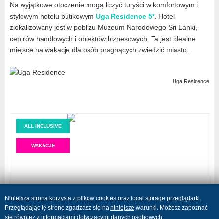
Na wyjątkowe otoczenie mogą liczyć turyści w komfortowym i
stylowym hotelu butikowym
Uga Residence 5*
. Hotel
zlokalizowany jest w pobliżu Muzeum Narodowego Sri Lanki,
centrów handlowych i obiektów biznesowych. Ta jest idealne
miejsce na wakacje dla osób pragnących zwiedzić miasto.
Uga Residence
ALL INCLUSIVE
WAKACJE
Niniejsza strona korzysta z plików cookies oraz local storage przeglądarki.
Przeglądając tę stronę zgadzasz się na
niniejsze
warunki. Możesz zapoznać
się również z informacjami dotyczącymi
danych osobowych
.