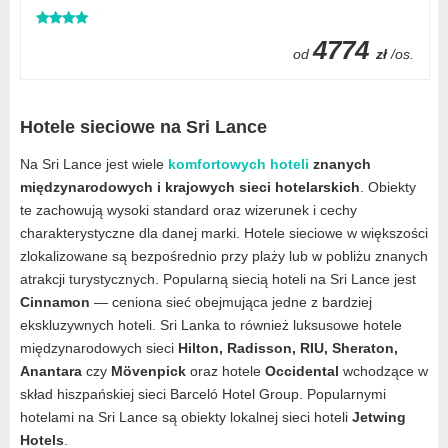
4774
od
zł
/os.
Hotele sieciowe na Sri Lance
Na Sri Lance jest wiele
komfortowych hoteli
znanych
międzynarodowych i krajowych sieci hotelarskich
. Obiekty
te zachowują wysoki standard oraz wizerunek i cechy
charakterystyczne dla danej marki. Hotele sieciowe w większości
zlokalizowane są bezpośrednio przy plaży lub w pobliżu znanych
atrakcji turystycznych. Popularną siecią hoteli na Sri Lance jest
Cinnamon
— ceniona sieć obejmująca jedne z bardziej
ekskluzywnych hoteli. Sri Lanka to również luksusowe hotele
międzynarodowych sieci
Hilton, Radisson, RIU, Sheraton,
Anantara
czy
Mövenpick
oraz hotele
Occidental
wchodzące w
skład hiszpańskiej sieci Barceló Hotel Group. Popularnymi
hotelami na Sri Lance są obiekty lokalnej sieci hoteli
Jetwing
Hotels
.