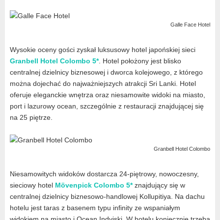
Galle Face Hotel
Wysokie oceny gości zyskał luksusowy hotel japońskiej sieci
Granbell Hotel Colombo 5*
. Hotel położony jest blisko
centralnej dzielnicy biznesowej i dworca kolejowego, z którego
można dojechać do najważniejszych atrakcji Sri Lanki. Hotel
oferuje eleganckie wnętrza oraz niesamowite widoki na miasto,
port i lazurowy ocean, szczególnie z restauracji znajdującej się
na 25 piętrze.
Granbell Hotel Colombo
Niesamowitych widoków dostarcza 24-piętrowy, nowoczesny,
sieciowy hotel
Mövenpick Colombo 5*
znajdujący się w
centralnej dzielnicy biznesowo-handlowej Kollupitiya. Na dachu
hotelu jest taras z basenem typu infinity ze wspaniałym
widokiem na miasto i Ocean Indyjski. W hotelu koniecznie trzeba