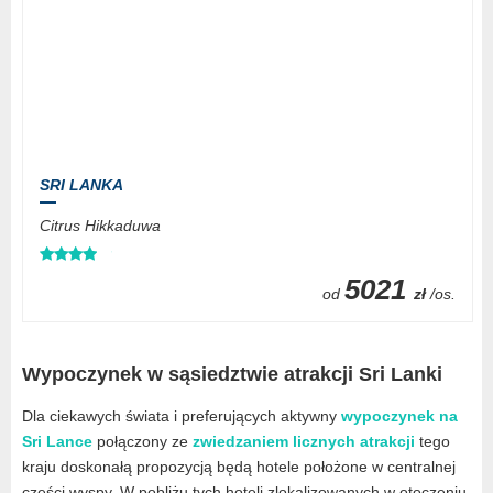
SRI LANKA
Citrus Hikkaduwa
5021
od
zł
/os.
Wypoczynek w sąsiedztwie atrakcji Sri Lanki
Dla ciekawych świata i preferujących aktywny
wypoczynek na
Sri Lance
połączony ze
zwiedzaniem licznych atrakcji
tego
kraju doskonałą propozycją będą hotele położone w centralnej
części wyspy. W pobliżu tych hoteli zlokalizowanych w otoczeniu