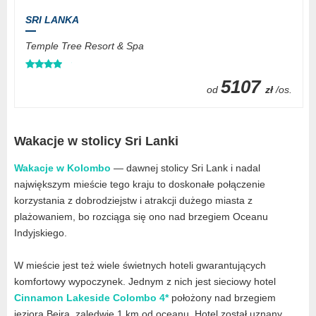
SRI LANKA
Temple Tree Resort & Spa
5107
od
zł
/os.
Wakacje w stolicy Sri Lanki
Wakacje w Kolombo
— dawnej stolicy Sri Lank i nadal
największym mieście tego kraju to doskonałe połączenie
korzystania z dobrodziejstw i atrakcji dużego miasta z
plażowaniem, bo rozciąga się ono nad brzegiem Oceanu
Indyjskiego.
W mieście jest też wiele świetnych hoteli gwarantujących
komfortowy wypoczynek. Jednym z nich jest sieciowy hotel
Cinnamon Lakeside Colombo 4*
położony nad brzegiem
jeziora Beira, zaledwie 1 km od oceanu. Hotel został uznany