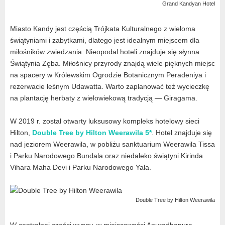
Grand Kandyan Hotel
Miasto Kandy jest częścią Trójkata Kulturalnego z wieloma
świątyniami i zabytkami, dlatego jest idealnym miejscem dla
miłośników zwiedzania. Nieopodal hoteli znajduje się słynna
Świątynia Zęba. Miłośnicy przyrody znajdą wiele pięknych miejsc
na spacery w Królewskim Ogrodzie Botanicznym Peradeniya i
rezerwacie leśnym Udawatta. Warto zaplanować też wycieczkę
na plantację herbaty z wielowiekową tradycją — Giragama.
W 2019 r. został otwarty luksusowy kompleks hotelowy sieci
Hilton,
Double Tree by Hilton Weerawila 5*
. Hotel znajduje się
nad jeziorem Weerawila, w pobliżu sanktuarium Weerawila Tissa
i Parku Narodowego Bundala oraz niedaleko świątyni Kirinda
Vihara Maha Devi i Parku Narodowego Yala.
Double Tree by Hilton Weerawila
W centralnej części wyspy, w miejscowości Anuradhapura