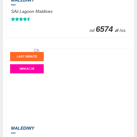
SAii Lagoon Maldives
6574
od
zł
/os.
LAST MINUTE
WAKACJE
MALEDIWY