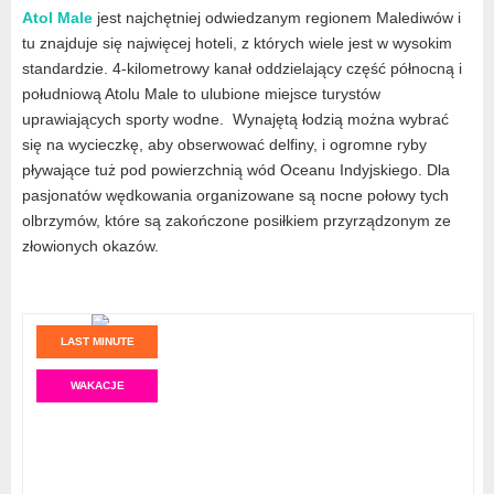
Atol Male
jest najchętniej odwiedzanym regionem Malediwów i
tu znajduje się najwięcej hoteli, z których wiele jest w wysokim
standardzie. 4-kilometrowy kanał oddzielający część północną i
południową Atolu Male to ulubione miejsce turystów
uprawiających sporty wodne. Wynajętą łodzią można wybrać
się na wycieczkę, aby obserwować delfiny, i ogromne ryby
pływające tuż pod powierzchnią wód Oceanu Indyjskiego. Dla
pasjonatów wędkowania organizowane są nocne połowy tych
olbrzymów, które są zakończone posiłkiem przyrządzonym ze
złowionych okazów.
LAST MINUTE
WAKACJE