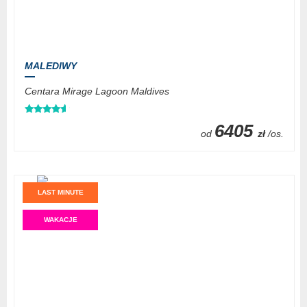
MALEDIWY
Centara Mirage Lagoon Maldives
6405
od
zł
/os.
LAST MINUTE
WAKACJE