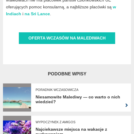
Malediwach nie ma placówek państw członkowskich UE
oferujących pomoc konsularną, a najbliższe placówki są
w
Indiach
i
na Sri Lance
.
OFERTA WCZASÓW NA MALEDIWACH
PODOBNE WPISY
PORADNIK WCZASOWICZA
Niesamowite Malediwy — co warto o nich
wiedzieć?
WYPOCZYNEK Z AMIGOS
Najciekawsze miejsca na wakacje z
nurkowaniem