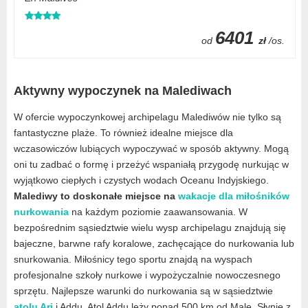
6401
od
zł
/os.
Aktywny wypoczynek na Malediwach
W ofercie wypoczynkowej archipelagu Malediwów nie tylko są
fantastyczne plaże. To również idealne miejsce dla
wczasowiczów lubiących wypoczywać w sposób aktywny. Mogą
oni tu zadbać o formę i przeżyć wspaniałą przygodę nurkując w
wyjątkowo ciepłych i czystych wodach Oceanu Indyjskiego.
Malediwy to doskonałe miejsce na
wakacje dla miłośników
nurkowania
na każdym poziomie zaawansowania. W
bezpośrednim sąsiedztwie wielu wysp archipelagu znajdują się
bajeczne, barwne rafy koralowe, zachęcające do nurkowania lub
snurkowania. Miłośnicy tego sportu znajdą na wyspach
profesjonalne szkoły nurkowe i wypożyczalnie nowoczesnego
sprzętu. Najlepsze warunki do nurkowania są w sąsiedztwie
atolu Ari
i Addu. Atol Addu leży ponad 500 km od Male. Słynie z