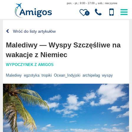
,
pon. - pt.: 9:00 - 17:00
sob.: nieczynne
0
Wróć do listy artykułów
Malediwy — Wyspy Szczęśliwe na
wakacje z Niemiec
WYPOCZYNEK Z AMIGOS
Malediwy
egzotyka
tropiki
Ocean_Indyjski
archipelag
wyspy