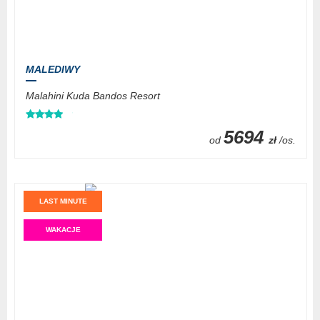
MALEDIWY
Malahini Kuda Bandos Resort
5694
od
zł
/os.
LAST MINUTE
WAKACJE