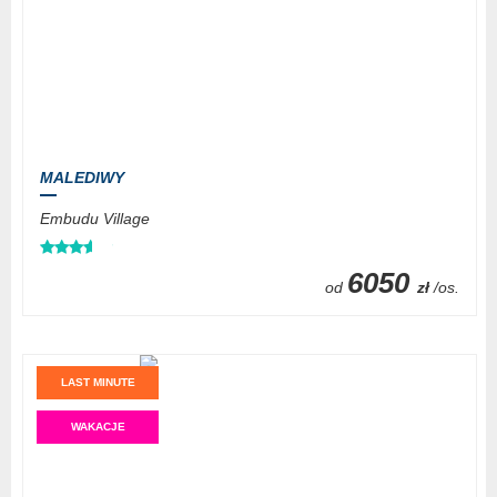
MALEDIWY
Embudu Village
6050
od
zł
/os.
LAST MINUTE
WAKACJE