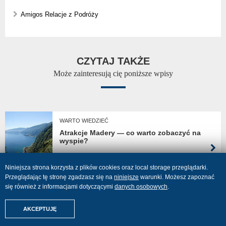
Amigos Relacje z Podróży
CZYTAJ TAKŻE
Może zainteresują cię poniższe wpisy
WARTO WIEDZIEĆ
Atrakcje Madery — co warto zobaczyć na
wyspie?
Niniejsza strona korzysta z plików cookies oraz local storage przeglądarki.
WYPOCZYNEK Z AMIGOS
Przeglądając tę stronę zgadzasz się na
niniejsze
warunki. Możesz zapoznać
Madera — przepiękna wyspa na aktywny
się również z informacjami dotyczącymi
danych osobowych
.
wypoczynek z Niemiec
Znajdźmy Twoje wakacje
AKCEPTUJĘ