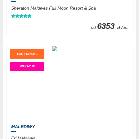
Sheraton Maldives Full Moon Resort & Spa
6353
od
zł
/os.
LAST MINUTE
WAKACJE
MALEDIWY
Eri Maldives