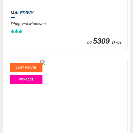
MALEDIWY
Dhiguveli Maldives
5309
od
zł
/os.
LAST MINUTE
WAKACJE