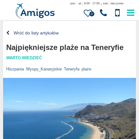
,
pon. - pt.: 9:00 - 17:00
sob.: nieczynne
0
Wróć do listy artykułów
Najpiękniejsze plaże na Teneryfie
WARTO WIEDZIEĆ
Hiszpania
Wyspy_Kanaryjskie
Teneryfa
plaże