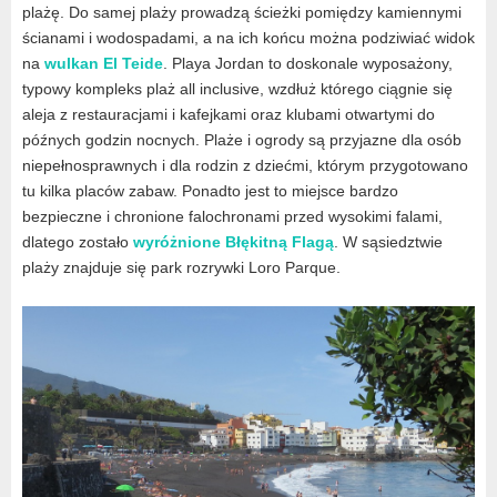
plażę. Do samej plaży prowadzą ścieżki pomiędzy kamiennymi
ścianami i wodospadami, a na ich końcu można podziwiać widok
na
wulkan El Teide
. Playa Jordan to doskonale wyposażony,
typowy kompleks plaż all inclusive, wzdłuż którego ciągnie się
aleja z restauracjami i kafejkami oraz klubami otwartymi do
późnych godzin nocnych. Plaże i ogrody są przyjazne dla osób
niepełnosprawnych i dla rodzin z dziećmi, którym przygotowano
tu kilka placów zabaw. Ponadto jest to miejsce bardzo
bezpieczne i chronione falochronami przed wysokimi falami,
dlatego zostało
wyróżnione Błękitną Flagą
. W sąsiedztwie
plaży znajduje się park rozrywki Loro Parque.