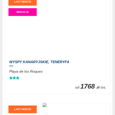
LAST MINUTE
WAKACJE
WYSPY KANARYJSKIE,
TENERYFA
Playa de los Roques
1768
od
zł
/os.
LAST MINUTE