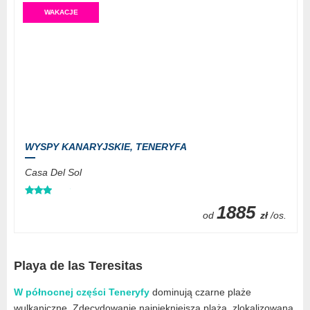
WAKACJE
WYSPY KANARYJSKIE,
TENERYFA
Casa Del Sol
1885
od
zł
/os.
Playa de las Teresitas
W północnej części Teneryfy
dominują czarne plaże
wulkaniczne. Zdecydowanie najpiękniejszą plażą, zlokalizowaną