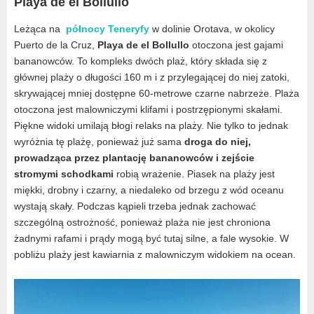
Playa de el Bollullo
Leżąca na
północy Teneryfy
w dolinie Orotava, w okolicy
Puerto de la Cruz,
Playa de el Bollullo
otoczona jest gajami
bananowców. To kompleks dwóch plaż, który składa się z
głównej plaży o długości 160 m i z przylegającej do niej zatoki,
skrywającej mniej dostępne 60-metrowe czarne nabrzeże. Plaża
otoczona jest malowniczymi klifami i postrzępionymi skałami.
Piękne widoki umilają błogi relaks na plaży. Nie tylko to jednak
wyróżnia tę plażę, ponieważ już sama
droga do niej,
prowadząca przez plantację bananowców i zejście
stromymi schodkami
robią wrażenie. Piasek na plaży jest
miękki, drobny i czarny, a niedaleko od brzegu z wód oceanu
wystają skały. Podczas kąpieli trzeba jednak zachować
szczególną ostrożność, ponieważ plaża nie jest chroniona
żadnymi rafami i prądy mogą być tutaj silne, a fale wysokie. W
pobliżu plaży jest kawiarnia z malowniczym widokiem na ocean.