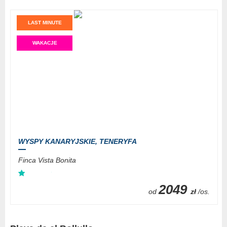
LAST MINUTE
WAKACJE
WYSPY KANARYJSKIE,
TENERYFA
Finca Vista Bonita
2049
od
zł
/os.