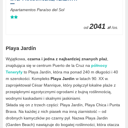
Apartamentos Paraíso del Sol
2041
od
zł
/os.
Playa Jardín
Wyjątkowa,
czarna i jedna z najbardziej znanych plaż
,
znajdująca się w centrum Puerto de la Cruz na
północy
Teneryfy
to Playa Jardín, która ma ponad 240 m długości i 40
m szerokości. Kompleks
Playa Jardin
w latach 90. XX w.
zaprojektował César Manrique, który połączył lokalne plaże z
przepięknymi egzotycznymi ogrodami z bujną roślinnością,
wodnymi kaskadami i skalnymi jaskiniami.
Składa się on z trzech części: Playa Jardín, Playa Chica i Punta
Brava. Na każdej z nich piasek ma inną ziarnistość – od
drobnych kamyczków po czarny pył. Nazwa Playa Jardin
(Garden Beach) nawiązuje do bogatej roślinności, która otacza