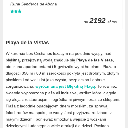
Rural Senderos de Abona
2192
od
zł
/os.
Playa de la Vistas
W kurorcie Los Cristianos leżącym na południu wyspy, nad
błękitną, przejrzystą wodą znajduje się
Playa de las Vistas
,
otoczona apartamentami i 5-gwiazdkowymi hotelami. Plaża o
długości 850 m i 80 m szerokości pokryta jest drobnym, złotym
piaskiem i od wielu lat jako czysta, bezpieczna i dobrze
zorganizowana,
wyróżniana jest Błękitną Flagą
. To również
świetnie wyposażona plaża all inclusive, wzdłuż której ciągnie
się aleja z restauracjami i ogródkami piwnymi oraz ze sklepami.
Plaża z łagodnie opadającym dnem morskim, za sprawą
falochronów ma spokojne wody. Jest przyjazna rodzinom z
małymi dziećmi, ponieważ umożliwia wejście z wózkami
dziecięcymi i udostępnia wiele atrakcji dla dzieci. Posiada