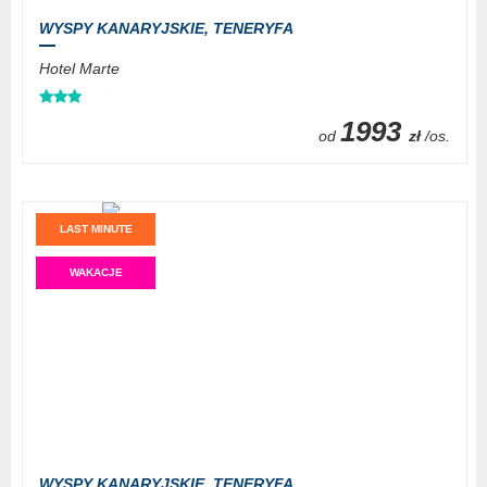
WYSPY KANARYJSKIE,
TENERYFA
Hotel Marte
1993
od
zł
/os.
LAST MINUTE
WAKACJE
WYSPY KANARYJSKIE,
TENERYFA