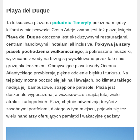
Playa del Duque
Ta luksusowa plaża na
południu Teneryfy
położona między
klifami w miejscowości Costa Adeje zwana jest też plażą księcia.
Playa del Duque
otoczona jest ekskluzywnymi restauracjami,
centrami handlowymi i hotelami all inclusive.
Pokrywa ja szary
piasek pochodzenia wulkanicznego
, a pokruszone muszelki,
wyrzucane z wody na brzeg są wyszlifowane przez fale i nie
grożą skaleczeniem. Obmywające piasek wody Oceanu
Atlantyckiego przybierają piękne odcienie błękitu i turkusu. Na
tej plaży można poczuć się jak na Hawajach, bo klimatu takiego
nadają jej bambusowe, strzępione parasole. Plaża jest
doskonale wyposażona, a wczasowicze znajdą tutaj wiele
atrakcji i udogodnień. Plażę chętnie odwiedzają turyści z
zasobnymi portfelami, dlatego w tym miejscu, pojawia się też
wielu handlarzy oferujących pamiątki i wakacyjne gadżety.