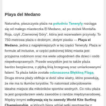
Playa del Medano
Naturalna, piaszczysta plaża na
południu Teneryfy
rozciąga
się od małego miasteczka El Medano, aż po stożek Montaña
Roja, czyli „Czerwonej Góry”, która jest rezerwatem przyrody. To
750-metrowa plaża o drobnym, złotym piasku —
Playa el
Medano
, jedna z najpiękniejszych w tej części Teneryfy. Plaża w
formule all inclusive, w części położonej bliżej miasta jest
przyjazna rodzinom oraz ma wiele udogodnień dla dzieci i osób
niepełnosprawnych. Przede wszystkim jest to także plaża
bardzo bezpieczna, z płytką linią brzegową oraz umiarkowanymi
falami. Ta plaża także została
odznaczona Błękitną Flagą
.
Druga strona plaży obfituje w dość silne wiatry, które powodują,
że nie ma tu tłumów turystów. To natomiast zdecydowanie
idealne miejsce dla miłośników sportów wodnych. Co roku plaża
ta jest gospodarzem wielu zawodów o randze międzynarodowej.
Między innymi
odbywają się tu zawody World Kite Surfing
Championship
, w których biorą udział setki sportowców z