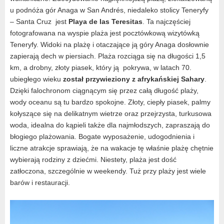
u podnóża gór Anaga w San Andrés, niedaleko stolicy Teneryfy
– Santa Cruz jest
Playa de las Teresitas
. Ta najczęściej
fotografowana na wyspie plaża jest pocztówkową wizytówką
Teneryfy. Widoki na plażę i otaczające ją góry Anaga dosłownie
zapierają dech w piersiach. Plaża rozciąga się na długości 1,5
km, a drobny, złoty piasek, który ją pokrywa, w latach 70.
ubiegłego wieku
został przywieziony z afrykańskiej Sahary
.
Dzięki falochronom ciągnącym się przez całą długość plaży,
wody oceanu są tu bardzo spokojne. Złoty, ciepły piasek, palmy
kołyszące się na delikatnym wietrze oraz przejrzysta, turkusowa
woda, idealna do kąpieli także dla najmłodszych, zapraszają do
błogiego plażowania. Bogate wyposażenie, udogodnienia i
liczne atrakcje sprawiają, że na wakacje tę właśnie plażę chętnie
wybierają rodziny z dziećmi. Niestety, plaża jest dość
zatłoczona, szczególnie w weekendy. Tuż przy plaży jest wiele
barów i restauracji.