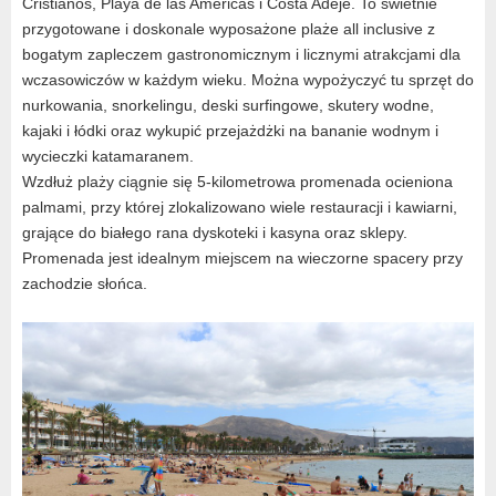
Cristianos, Playa de las Americas i Costa Adeje. To świetnie
przygotowane i doskonale wyposażone plaże all inclusive z
bogatym zapleczem gastronomicznym i licznymi atrakcjami dla
wczasowiczów w każdym wieku. Można wypożyczyć tu sprzęt do
nurkowania, snorkelingu, deski surfingowe, skutery wodne,
kajaki i łódki oraz wykupić przejażdżki na bananie wodnym i
wycieczki katamaranem.
Wzdłuż plaży ciągnie się 5-kilometrowa promenada ocieniona
palmami, przy której zlokalizowano wiele restauracji i kawiarni,
grające do białego rana dyskoteki i kasyna oraz sklepy.
Promenada jest idealnym miejscem na wieczorne spacery przy
zachodzie słońca.