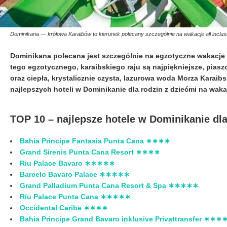
Dominikana — królowa Karaibów to kierunek polecany szczególnie na wakacje all inclusi
Dominikana polecana jest szczególnie na egzotyczne wakacje a
tego egzotycznego, karaibskiego raju są najpiękniejsze, pia
o
raz ciepła, krystalicznie czysta, lazurowa woda Morza Karaib
najlepszych hoteli w Dominikanie dla rodzin z dziećmi na waka
TOP 10 – najlepsze hotele w Dominikanie dla
Bahia Principe Fantasia Punta Cana ∗∗∗∗
Grand Sirenis Punta Cana Resort ∗∗∗∗
Riu Palace Bavaro ∗∗∗∗∗
Barcelo Bavaro Palace ∗∗∗∗∗
Grand Palladium Punta Cana Resort & Spa ∗∗∗∗∗
Riu Palace Punta Cana ∗∗∗∗∗
Occidental Caribe ∗∗∗∗
Bahia Principe Grand Bavaro inklusive Privattransfer ∗∗∗