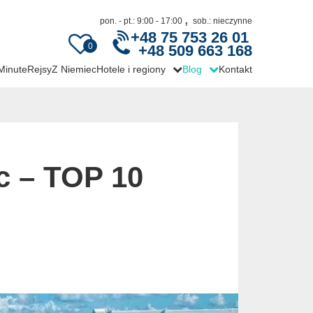
,
pon. - pt.: 9:00 - 17:00
sob.: nieczynne
+48 75 753 26 01
0
+48 509 663 168
 Minute
Rejsy
Z Niemiec
Hotele i regiony
Blog
Kontakt
c – TOP 10