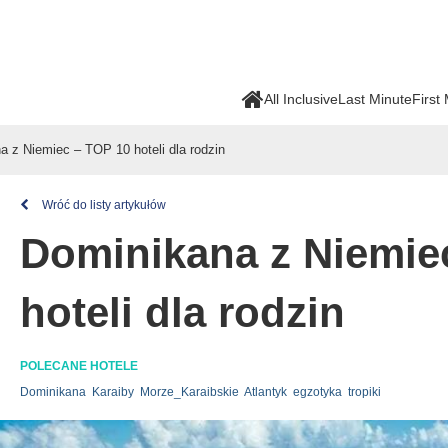
All Inclusive
Last Minute
First
a z Niemiec – TOP 10 hoteli dla rodzin
Wróć do listy artykułów
Dominikana z Niemie
hoteli dla rodzin
POLECANE HOTELE
Dominikana
Karaiby
Morze_Karaibskie
Atlantyk
egzotyka
tropiki