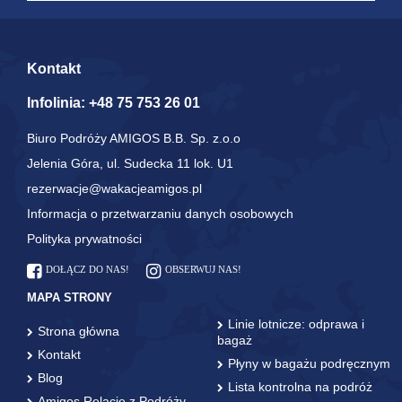
Kontakt
Infolinia:
+48 75 753 26 01
Biuro Podróży AMIGOS B.B. Sp. z.o.o
Jelenia Góra, ul. Sudecka 11 lok. U1
rezerwacje@wakacjeamigos.pl
Informacja o przetwarzaniu danych osobowych
Polityka prywatności
DOŁĄCZ DO NAS!
OBSERWUJ NAS!
MAPA STRONY
Linie lotnicze: odprawa i
Strona główna
bagaż
Kontakt
Płyny w bagażu podręcznym
Blog
Lista kontrolna na podróż
Amigos Relacje z Podróży