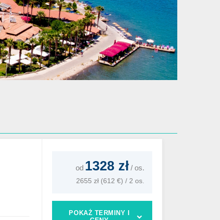
1328 zł
od
/
os.
2655 zł (612 €) / 2 os.
POKAŻ TERMINY I