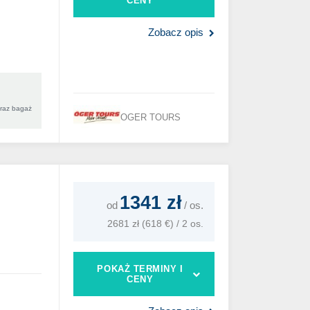
CENY
Zobacz opis
oraz bagaż
OGER TOURS
1341 zł
od
/
os.
2681 zł (618 €) / 2 os.
POKAŻ TERMINY I
CENY