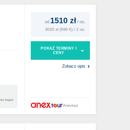
1510 zł
od
/
os.
3020 zł (696 €) / 2 os.
POKAŻ TERMINY I
CENY
Zobacz opis
oraz bagaż
Anextour