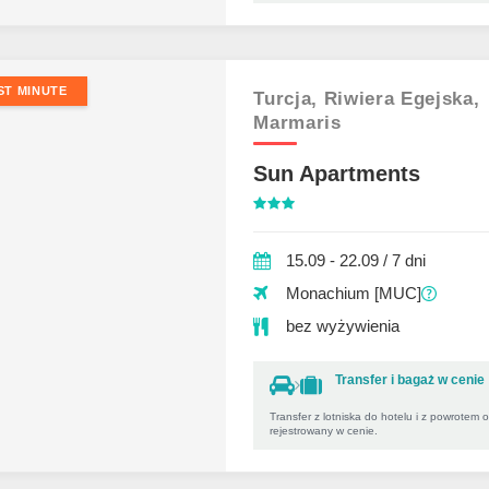
ST MINUTE
Turcja,
Riwiera Egejska,
Marmaris
Sun Apartments
15.09 - 22.09 / 7 dni
Monachium [MUC]
bez wyżywienia
Transfer i bagaż w cenie
Transfer z lotniska do hotelu i z powrotem 
rejestrowany w cenie.