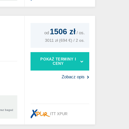
1506 zł
od
/
os.
3011 zł (694 €) / 2 os.
POKAŻ TERMINY I
CENY
Zobacz opis
oraz bagaż
ITT XPUR