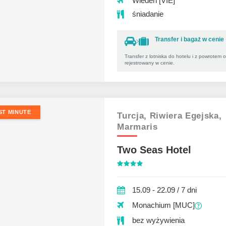
Wiedeń [VIE]
śniadanie
Transfer i bagaż w cenie
Transfer z lotniska do hotelu i z powrotem 
rejestrowany w cenie.
ST MINUTE
Turcja,
Riwiera Egejska,
Marmaris
Two Seas Hotel
15.09 - 22.09 / 7 dni
Monachium [MUC]
bez wyżywienia