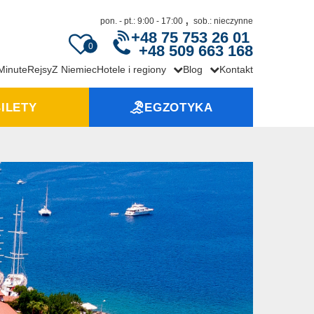
,
pon. - pt.: 9:00 - 17:00
sob.: nieczynne
+48 75 753 26 01
0
+48 509 663 168
 Minute
Rejsy
Z Niemiec
Hotele i regiony
Blog
Kontakt
ILETY
EGZOTYKA