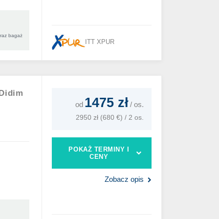
oraz bagaż
ITT XPUR
Didim
1475 zł
od
/
os.
2950 zł (680 €) / 2 os.
POKAŻ TERMINY I
CENY
Zobacz opis