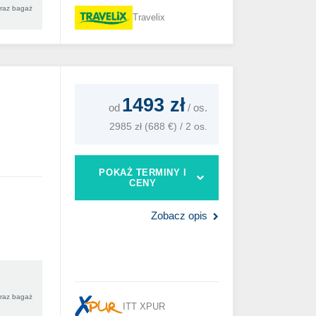
oraz bagaż
Travelix
1493 zł
od
/
os.
2985 zł (688 €) / 2 os.
POKAŻ TERMINY I
CENY
Zobacz opis
oraz bagaż
ITT XPUR