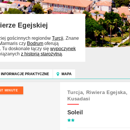
ierze Egejskiej
ziej gościnnych regionów
Turcji
. Znane
Marmaris czy
Bodrum
oferują
i. Tu doskonale łączy się
wypoczynek
wiązanych
z historią starożytną
.
INFORMACJE PRAKTYCZNE
MAPA
ST MINUTE
Turcja,
Riwiera Egejska,
Kusadasi
Soleil