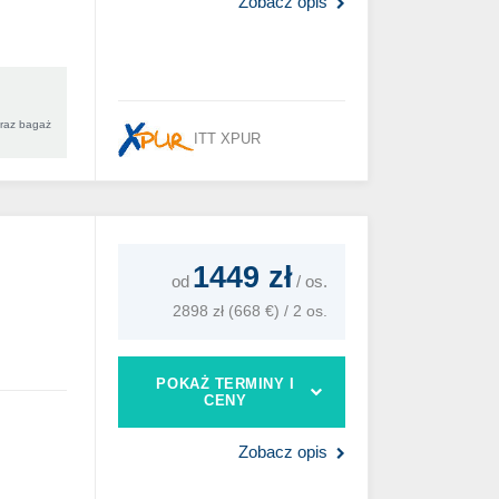
Zobacz opis
oraz bagaż
ITT XPUR
1449 zł
od
/
os.
2898 zł (668 €) / 2 os.
POKAŻ TERMINY I
CENY
Zobacz opis