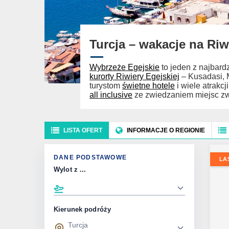
Turcja – wakacje na Riw
Wybrzeże Egejskie
to jeden z najbard
kurorty Riwiery Egejskiej
– Kusadasi, 
turystom
świetne hotele
i wiele atrakcj
all inclusive
ze zwiedzaniem miejsc z
LISTA OFERT
INFORMACJE O REGIONIE
DANE PODSTAWOWE
LA
Wylot z ...
Kierunek podróży