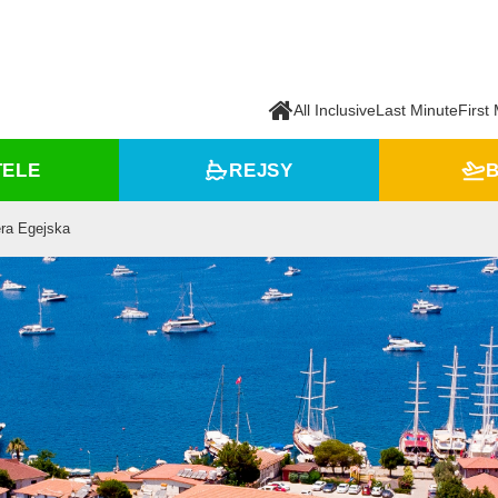
All Inclusive
Last Minute
First
TELE
REJSY
B
era Egejska