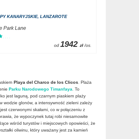
PY KANARYJSKIE,
LANZAROTE
e Park Lane
1942
od
zł
/os.
iaskiem
Playa del Charco de los Clicos
. Plaża
renie
Parku Narodowego Timanfaya
. To
orko jest laguną, pod czarnym piaskiem plaży
w wodzie glonów, a intensywność zieleni zależy
jest czerwonymi skałami, co w połączeniu z
prawia, że wypoczynek tutaj robi niesamowite
ące wśród turystów i miejscowych opowieści, że
ztałki oliwinu, który uważany jest za kamień