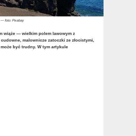
 — foto: Pixabay
tym wiąże — wielkim polem lawowym z
ię cudowne, malownicze zatoczki ze złocistymi,
r może być trudny. W tym artykule