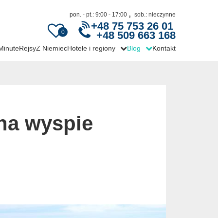
,
pon. - pt.: 9:00 - 17:00
sob.: nieczynne
+48 75 753 26 01
0
+48 509 663 168
 Minute
Rejsy
Z Niemiec
Hotele i regiony
Blog
Kontakt
 na wyspie