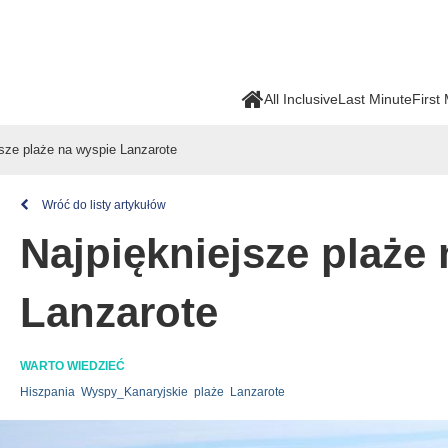
All Inclusive
Last Minute
First
jsze plaże na wyspie Lanzarote
Wróć do listy artykułów
Najpiękniejsze plaże
Lanzarote
WARTO WIEDZIEĆ
Hiszpania
Wyspy_Kanaryjskie
plaże
Lanzarote