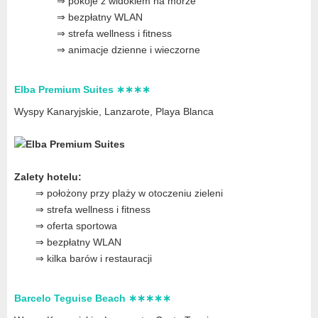
⇒ pokoje z widokiem na morze
⇒ bezpłatny WLAN
⇒ strefa wellness i fitness
⇒ animacje dzienne i wieczorne
Elba Premium Suites ∗∗∗∗
Wyspy Kanaryjskie, Lanzarote
, Playa Blanca
Zalety hotelu:
⇒ położony przy plaży w otoczeniu zieleni
⇒ strefa wellness i fitness
⇒ oferta sportowa
⇒ bezpłatny WLAN
⇒ kilka barów i restauracji
Barcelo Teguise Beach ∗∗∗∗∗