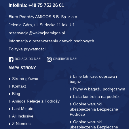
Infolinia:
+48 75 753 26 01
Biuro Podróży AMIGOS B.B. Sp. z.o.o
Jelenia Góra, ul. Sudecka 11 lok. U1
rezerwacje@wakacjeamigos.pl
Informacja o przetwarzaniu danych osobowych
Polityka prywatności
DOŁĄCZ DO NAS!
OBSERWUJ NAS!
MAPA STRONY
Linie lotnicze: odprawa i
Strona główna
bagaż
Kontakt
Płyny w bagażu podręcznym
Blog
Lista kontrolna na podróż
Amigos Relacje z Podróży
Ogólne warunki
Last Minute
ubezpieczenia Bezpieczne
Podróże
All Inclusive
Ogólne warunki
Z Niemiec
ubezpieczenia Bezpieczne