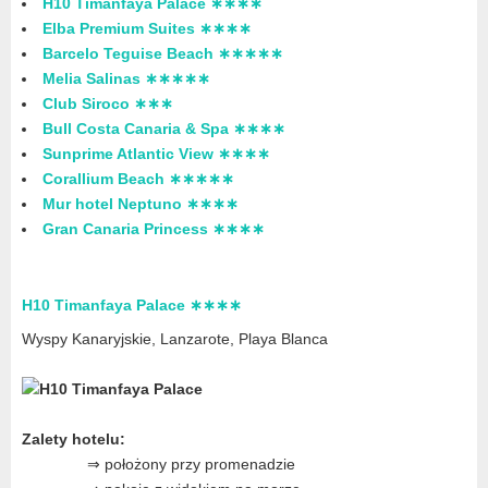
H10 Timanfaya Palace ∗∗∗∗
Elba Premium Suites ∗∗∗∗
Barcelo Teguise Beach ∗∗∗∗∗
Melia Salinas ∗∗∗∗∗
Club Siroco ∗∗∗
Bull Costa Canaria & Spa ∗∗∗∗
Sunprime Atlantic View ∗∗∗∗
Corallium Beach ∗∗∗∗∗
Mur hotel Neptuno ∗∗∗∗
Gran Canaria Princess ∗∗∗∗
H10 Timanfaya Palace ∗∗∗∗
Wyspy Kanaryjskie, Lanzarote
, Playa Blanca
Zalety hotelu:
⇒ położony przy promenadzie