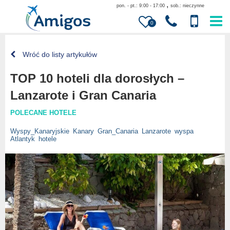
,
pon. - pt.: 9:00 - 17:00
sob.: nieczynne
0
Wróć do listy artykułów
TOP 10 hoteli dla dorosłych –
Lanzarote i Gran Canaria
POLECANE HOTELE
Wyspy_Kanaryjskie
Kanary
Gran_Canaria
Lanzarote
wyspa
Atlantyk
hotele