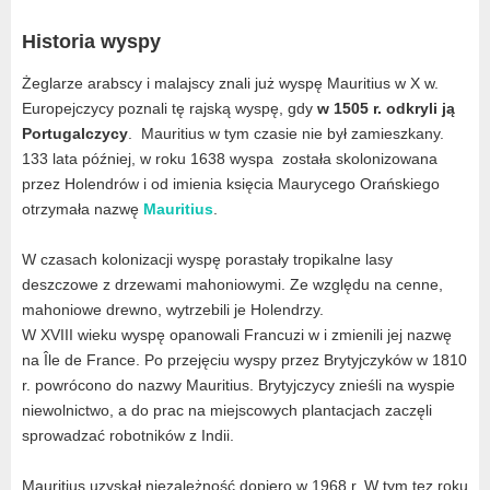
Historia wyspy
Żeglarze arabscy i malajscy znali już wyspę Mauritius w X w.
Europejczycy poznali tę rajską wyspę, gdy
w 1505 r. odkryli ją
Portugalczycy
. Mauritius w tym czasie nie był zamieszkany.
133 lata później, w roku 1638 wyspa została skolonizowana
przez Holendrów i od imienia księcia Maurycego Orańskiego
otrzymała nazwę
Mauritius
.
W czasach kolonizacji wyspę porastały tropikalne lasy
deszczowe z drzewami mahoniowymi. Ze względu na cenne,
mahoniowe drewno, wytrzebili je Holendrzy.
W XVIII wieku wyspę opanowali Francuzi w i zmienili jej nazwę
na Île de France. Po przejęciu wyspy przez Brytyjczyków w 1810
r. powrócono do nazwy Mauritius. Brytyjczycy znieśli na wyspie
niewolnictwo, a do prac na miejscowych plantacjach zaczęli
sprowadzać robotników z Indii.
Mauritius uzyskał niezależność dopiero w 1968 r. W tym tez roku