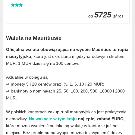
5725
od
zł
/os.
Waluta na Mauritiusie
Oficjalna waluta obowiązująca na wyspie Mauritius to rupia
maurytyjska
, która jest określana międzynarodowym skrótem
MUR. 1 MUR dzieli się na 100 centów.
Aktualnie w obiegu są
⇒ monety 5 i 20 centów oraz ½, 1, 5, 10 i 20 MUR;
⇒ banknoty o nominałach 25, 50, 100, 200, 500, 10000 i 2000
MUR.
W polskich kantorach zakup rupii maurytyjskich jest praktycznie
niemożliwy.
Na wakacje w tym kraju
najlepiej zabrać EURO
,
które można wymienić na lokalną walutę w kantorze już na
miejscu. Bez problemu na wyspie można też wymienić dolary