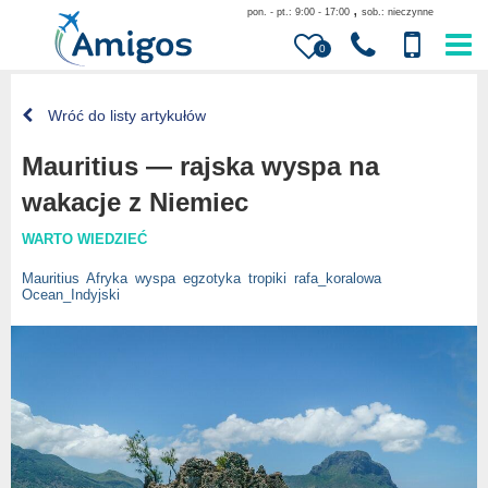
,
pon. - pt.: 9:00 - 17:00
sob.: nieczynne
0
Wróć do listy artykułów
Mauritius — rajska wyspa na
wakacje z Niemiec
WARTO WIEDZIEĆ
Mauritius
Afryka
wyspa
egzotyka
tropiki
rafa_koralowa
Ocean_Indyjski