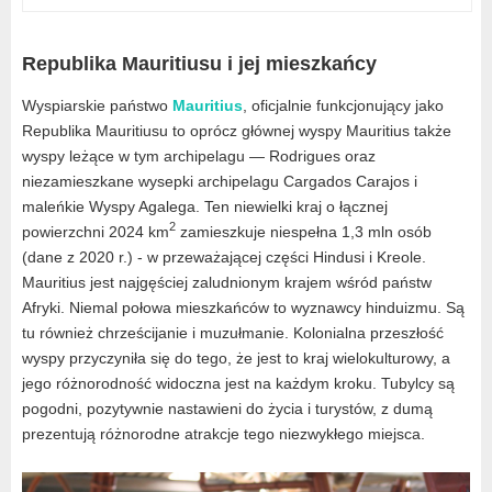
Republika Mauritiusu i jej mieszkańcy
Wyspiarskie państwo
Mauritius
, oficjalnie funkcjonujący jako
Republika Mauritiusu to oprócz głównej wyspy Mauritius także
wyspy leżące w tym archipelagu — Rodrigues oraz
niezamieszkane wysepki archipelagu Cargados Carajos i
maleńkie Wyspy Agalega. Ten niewielki kraj o łącznej
2
powierzchni 2024 km
zamieszkuje niespełna 1,3 mln osób
(dane z 2020 r.) - w przeważającej części Hindusi i Kreole.
Mauritius jest najgęściej zaludnionym krajem wśród państw
Afryki. Niemal połowa mieszkańców to wyznawcy hinduizmu. Są
tu również chrześcijanie i muzułmanie. Kolonialna przeszłość
wyspy przyczyniła się do tego, że jest to kraj wielokulturowy, a
jego różnorodność widoczna jest na każdym kroku. Tubylcy są
pogodni, pozytywnie nastawieni do życia i turystów, z dumą
prezentują różnorodne atrakcje tego niezwykłego miejsca.