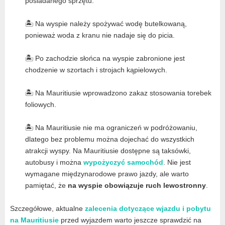
posiadanego sprzętu.
🏝️ Na wyspie należy spożywać wodę butelkowaną,
ponieważ woda z kranu nie nadaje się do picia.
🏝️ Po zachodzie słońca na wyspie zabronione jest
chodzenie w szortach i strojach kąpielowych.
🏝️ Na Mauritiusie wprowadzono zakaz stosowania torebek
foliowych.
🏝️ Na Mauritiusie nie ma ograniczeń w podróżowaniu,
dlatego bez problemu można dojechać do wszystkich
atrakcji wyspy. Na Mauritiusie dostępne są taksówki,
autobusy i można
wypożyczyć samochód
. Nie jest
wymagane międzynarodowe prawo jazdy, ale warto
pamiętać, że
na wyspie obowiązuje ruch lewostronny
.
Szczegółowe, aktualne
zalecenia dotyczące wjazdu i pobytu
na Mauritiusie
przed wyjazdem warto jeszcze sprawdzić na