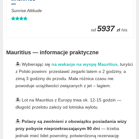
Sunrise Attitude
5937
od
zł
/os.
Mauritius — informacje praktyczne
🏝️ Wybierając się
na wakacje na wyspę Mauritius
, turyści
z Polski powinni przestawić zegarki latem o 2 godziny, a
zimą 3 godziny do przodu. Mała różnica czasu nie
powoduje uciążliwości związanych z jet – lagiem.
🏝️ Lot na Mauritius z Europy trwa ok. 12-15 godzin —
długość przelotu zależy od lotniska wylotu.
🏝️
Polacy są zwolnieni z obowiązku posiadania wizy
przy pobycie nieprzekraczającym 90 dni
— trzeba
jednak mieć bilet powrotny, potwierdzoną rezerwację