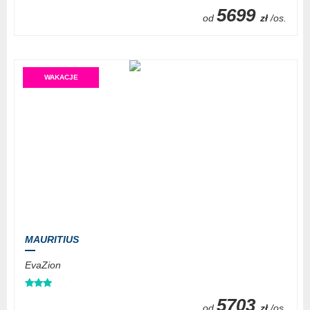
5699
od
zł
/os.
WAKACJE
MAURITIUS
EvaZion
5703
od
zł
/os.