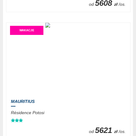
5608
od
zł
/os.
WAKACJE
MAURITIUS
Résidence Potosi
5621
od
zł
/os.