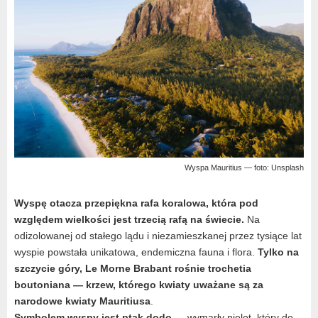
Wyspa Mauritius — foto: Unsplash
Wyspę otacza przepiękna rafa koralowa, która pod
względem wielkości jest trzecią rafą na świecie.
Na
odizolowanej od stałego lądu i niezamieszkanej przez tysiące lat
wyspie powstała unikatowa, endemiczna fauna i flora.
Tylko na
szczycie góry, Le Morne Brabant rośnie trochetia
boutoniana — krzew, którego kwiaty uważane są za
narodowe kwiaty Mauritiusa
.
Symbolem wyspy jest ptak dodo
— wymarły nielot, który do