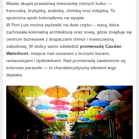
Miasto skupia prawdziwą mieszankę różnych kultur —
francuską, brytyjską, arabską, chińską oraz indyjską. To
spuścizna epoki kolonializmu na wyspie.
W Port Luis można wydzielić na dwie części – starą, która
zachowała kolonialną architekturę oraz nową, gdzie znajduje się
centrum biznesowe z drapaczami chmur i nowoczesną
zabudową. W stolicy warto odwiedzić
promenadę Caudan
Waterfront
, miejsce nad oceanem z licznymi barami,
restauracjami i dyskotekami. Nad promenadą zawieszone są
kolorowe parasole — to charakterystyczny element tego
deptaka.