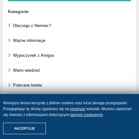
Kategorie
Dlaczego z Niemiec?
Ważne informacje
Wypoczynek z Amigos
Warto wiedzieć
Polecane hotele
Poradnik wczasowicza
Niniejsza strona korzysta z plików cookies oraz local storage przeglądarki.
Przeglądając tę stronę zgadzasz się na
niniejsze
warunki. Możesz zapoznać
Czy wiesz, że...
się również z informacjami dotyczącymi
danych osobowych
.
Znajdźmy Twoje wakacje
AKCEPTUJĘ
Rejsy