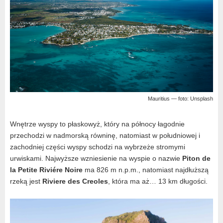
Mauritius — foto: Unsplash
Wnętrze wyspy to płaskowyż, który na północy łagodnie
przechodzi w nadmorską równinę, natomiast w południowej i
zachodniej części wyspy schodzi na wybrzeże stromymi
urwiskami. Najwyższe wzniesienie na wyspie o nazwie
Piton de
la Petite Riviére Noire
ma 826 m n.p.m., natomiast najdłuższą
rzeką jest
Riviere des Creoles
, która ma aż… 13 km długości.