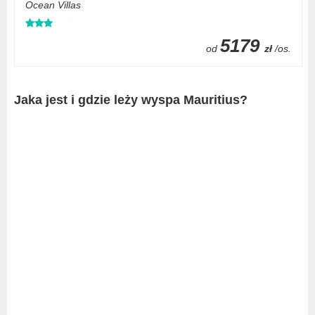
Ocean Villas
5179
od
zł
/os.
Jaka jest i gdzie leży wyspa Mauritius?