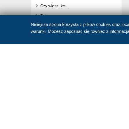
Czy wiesz, że...
Rejsy
Niniejsza strona korzysta z plików cookies oraz loc
Amigos Relacje z Podróży
warunki. Możesz zapoznać się również z informac