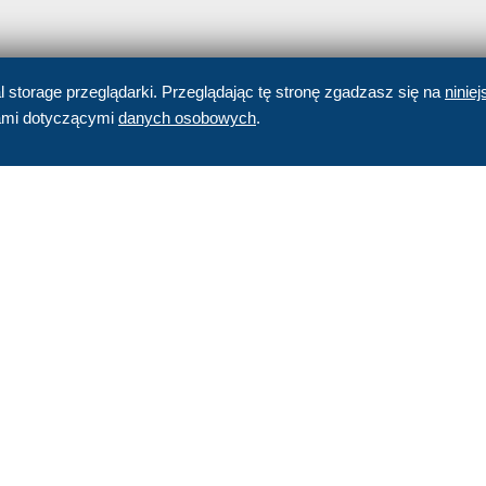
al storage przeglądarki. Przeglądając tę stronę zgadzasz się na
niniej
jami dotyczącymi
danych osobowych
.
CZYTAJ TAKŻE
Może zainteresują cię poniższe wpisy