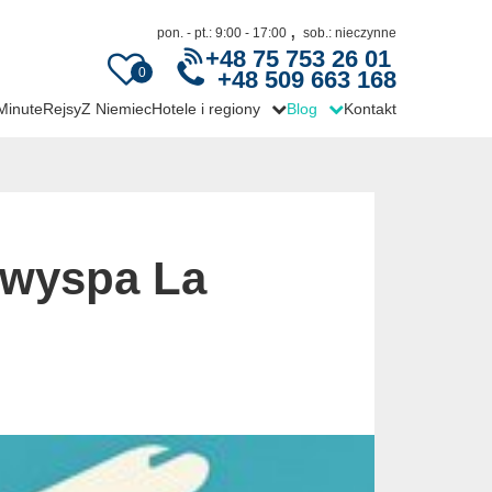
,
pon. - pt.: 9:00 - 17:00
sob.: nieczynne
+48 75 753 26 01
0
+48 509 663 168
 Minute
Rejsy
Z Niemiec
Hotele i regiony
Blog
Kontakt
 wyspa La