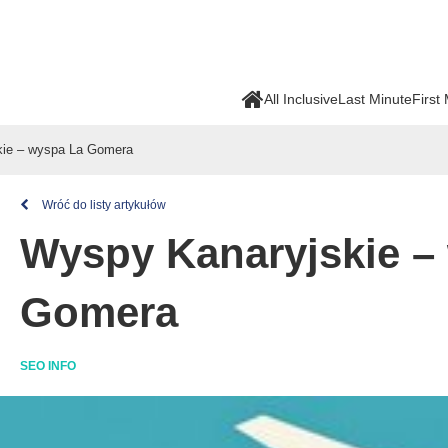
All Inclusive
Last Minute
First
kie – wyspa La Gomera
Wróć do listy artykułów
Wyspy Kanaryjskie –
Gomera
SEO INFO