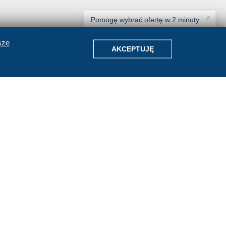
Pomogę wybrać ofertę w 2 minuty
sze
Znajdźmy Twoje wakacje
AKCEPTUJĘ
Agentka Amigos
•
odpowiada od razu