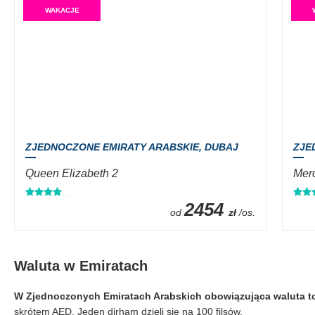
WAKACJE
ZJEDNOCZONE EMIRATY ARABSKIE,
DUBAJ
ZJE
Queen Elizabeth 2
Merc
2454
od
zł
/os.
Waluta w Emiratach
W Zjednoczonych Emiratach Arabskich obowiązująca waluta t
skrótem AED. Jeden dirham dzieli się na 100 filsów.