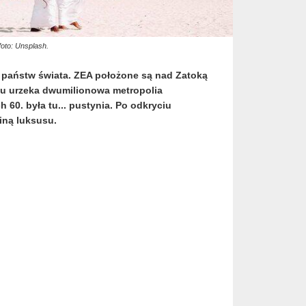
foto: Unsplash.
h państw świata. ZEA położone są nad Zatoką
aju urzeka dwumilionowa metropolia
 60. była tu... pustynia. Po odkryciu
ainą luksusu.