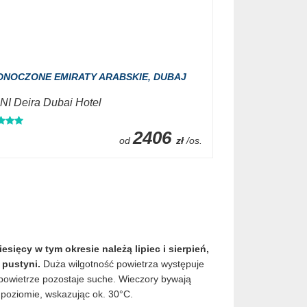
DNOCZONE EMIRATY ARABSKIE,
DUBAJ
I Deira Dubai Hotel
2406
od
zł
/os.
sięcy w tym okresie należą lipiec i sierpień,
 pustyni.
Duża wilgotność powietrza występuje
 powietrze pozostaje suche. Wieczory bywają
m poziomie, wskazując ok. 30°C.