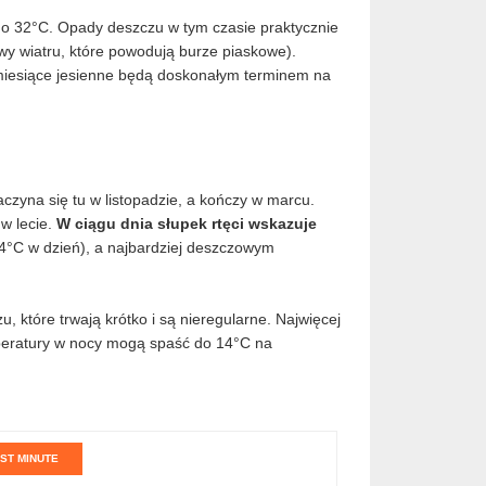
o 32°C. Opady deszczu w tym czasie praktycznie
wy wiatru, które powodują burze piaskowe).
 miesiące jesienne będą doskonałym terminem na
aczyna się tu w listopadzie, a kończy w marcu.
 w lecie.
W ciągu dnia słupek rtęci wskazuje
24°C w dzień), a najbardziej deszczowym
 które trwają krótko i są nieregularne. Najwięcej
mperatury w nocy mogą spaść do 14°C na
ST MINUTE