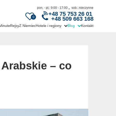
,
pon. - pt.: 9:00 - 17:00
sob.: nieczynne
+48 75 753 26 01
0
+48 509 663 168
 Minute
Rejsy
Z Niemiec
Hotele i regiony
Blog
Kontakt
Arabskie – co