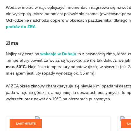
Woda w morzu w najcieplejszych momentach nagrzewa się nawet d
nie występują. Może natomiast pojawić się szamal (gwałtowne pory
Ochłodzenie nadchodzi dopiero w okolicach października, dlatego
podróż do ZEA
.
Zima
Najlepszy czas na
wakacje w Dubaju
to z pewnością zima, która z
Temperatury powietrza wciąż są wysokie, ale nie tak dokuczliwe jak
max. 30°C.
Najniższe temperatury odnotowuje się w styczniu (ok. 
miesiącem jest luty (opady wynoszą ok. 35 mm).
W ZEA okres zimowy charakteryzuje się niewielkimi opadami deszczu,
pada w rejonie górskim, a najmniej na obszarach pustynnych. Te
wybrzeżu oraz nawet do 10°C na obszarach pustynnych.
LAST MINUTE
LA