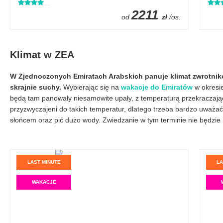
2211
od
zł
/os.
Klimat w ZEA
W Zjednoczonych Emiratach Arabskich panuje klimat zwrotniko
skrajnie suchy.
Wybierając się na
wakacje do Emiratów
w okresie
będą tam panowały niesamowite upały, z temperaturą przekraczają
przyzwyczajeni do takich temperatur, dlatego trzeba bardzo uważać
słońcem oraz pić dużo wody. Zwiedzanie w tym terminie nie będzi
LAST MINUTE
LA
WAKACJE