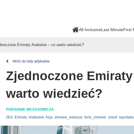
All Inclusive
Last Minute
First
dnoczone Emiraty Arabskie – co warto wiedzieć?
Wróć do listy artykułów
Zjednoczone Emiraty 
warto wiedzieć?
PORADNIK WCZASOWICZA
ZEA
Emiraty
Arabowie
Azja
zimowe_wakacje
ferie_zimowe
orient
egzotyka