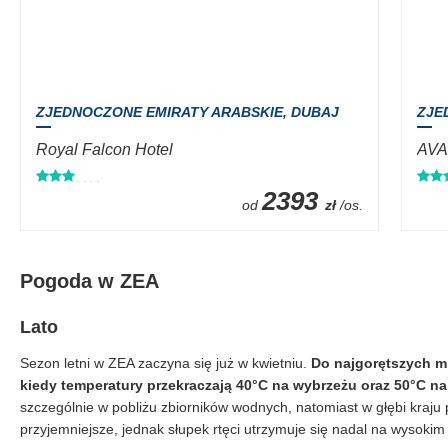
ZJEDNOCZONE EMIRATY ARABSKIE,
DUBAJ
ZJE
Royal Falcon Hotel
AVAN
2393
od
zł
/os.
Pogoda w ZEA
Lato
Sezon letni w ZEA zaczyna się już w kwietniu.
Do najgorętszych mie
kiedy temperatury przekraczają 40°C na wybrzeżu oraz 50°C na
szczególnie w pobliżu zbiorników wodnych, natomiast w głębi kraju
przyjemniejsze, jednak słupek rtęci utrzymuje się nadal na wysoki