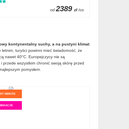
2389
od
zł
/os.
wy kontynentalny suchy, a na pustyni klimat
 letnim, turyści powinni mieć świadomość, że
cą nawet 40°C. Europejczycy nie są
 i przede wszystkim chronić swoją skórę przed
e najlepszym pomysłem.
ST MINUTE
WAKACJE