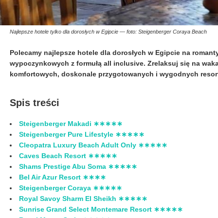
Najlepsze hotele tylko dla dorosłych w Egipcie — foto: Steigenberger Coraya Beach
Polecamy najlepsze hotele dla dorosłych w Egipcie na roma
wypoczynkowych z formułą all inclusive. Zrelaksuj się na waka
komfortowych, doskonale przygotowanych i wygodnych resor
Spis treści
Steigenberger Makadi ∗∗∗∗∗
Steigenberger Pure Lifestyle ∗∗∗∗∗
Cleopatra Luxury Beach Adult Only ∗∗∗∗∗
Caves Beach Resort ∗∗∗∗∗
Shams Prestige Abu Soma ∗∗∗∗∗
Bel Air Azur Resort ∗∗∗∗
Steigenberger Coraya ∗∗∗∗∗
Royal Savoy Sharm El Sheikh ∗∗∗∗∗
Sunrise Grand Select Montemare Resort ∗∗∗∗∗