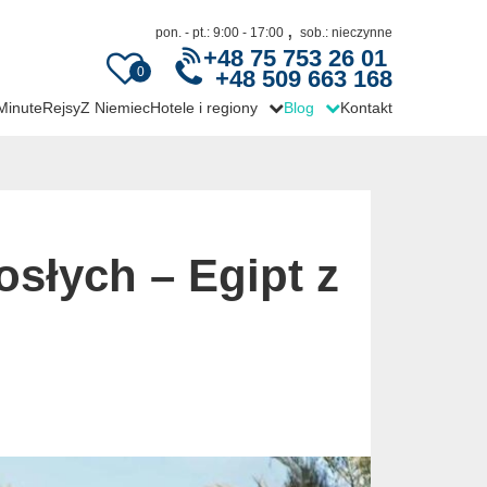
,
pon. - pt.: 9:00 - 17:00
sob.: nieczynne
+48 75 753 26 01
0
+48 509 663 168
 Minute
Rejsy
Z Niemiec
Hotele i regiony
Blog
Kontakt
osłych – Egipt z