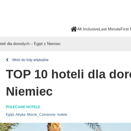
All Inclusive
Last Minute
First
eli dla dorosłych – Egipt z Niemiec
Wróć do listy artykułów
TOP 10 hoteli dla dor
Niemiec
POLECANE HOTELE
Egipt
Afryka
Morze_Czerwone
hotele