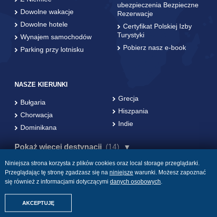
ubezpieczenia Bezpieczne
Dowolne wakacje
Rezerwacje
Dowolne hotele
Certyfikat Polskiej Izby
Turystyki
Wynajem samochodów
Pobierz nasz e-book
Parking przy lotnisku
NASZE KIERUNKI
Grecja
Bułgaria
Hiszpania
Chorwacja
Indie
Dominikana
Pokaż więcej destynacji
(14)
Niniejsza strona korzysta z plików cookies oraz local storage przeglądarki.
Przeglądając tę stronę zgadzasz się na
niniejsze
warunki. Możesz zapoznać
się również z informacjami dotyczącymi
danych osobowych
.
© Amigos 2017. Wszelkie prawa zastrzeżone.
Znajdźmy Twoje wakacje
Developed by PPM Open Projects
AKCEPTUJĘ