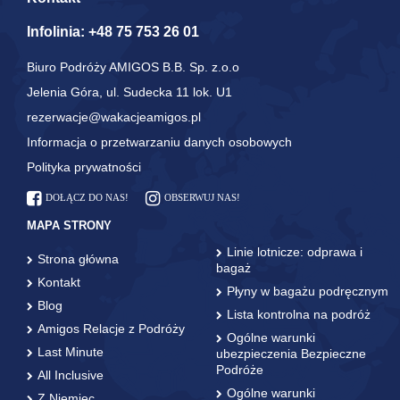
Infolinia:
+48 75 753 26 01
Biuro Podróży AMIGOS B.B. Sp. z.o.o
Jelenia Góra, ul. Sudecka 11 lok. U1
rezerwacje@wakacjeamigos.pl
Informacja o przetwarzaniu danych osobowych
Polityka prywatności
DOŁĄCZ DO NAS!
OBSERWUJ NAS!
MAPA STRONY
Linie lotnicze: odprawa i
Strona główna
bagaż
Kontakt
Płyny w bagażu podręcznym
Blog
Lista kontrolna na podróż
Amigos Relacje z Podróży
Ogólne warunki
Last Minute
ubezpieczenia Bezpieczne
Podróże
All Inclusive
Ogólne warunki
Z Niemiec