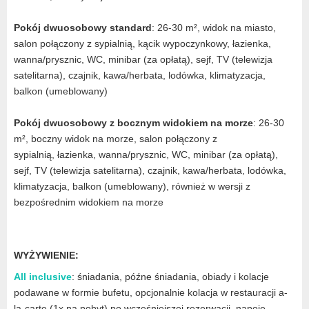
Pokój dwuosobowy standard
: 26-30 m², widok na miasto,
salon połączony z sypialnią, kącik wypoczynkowy, łazienka,
wanna/prysznic, WC, minibar (za opłatą), sejf, TV (telewizja
satelitarna), czajnik, kawa/herbata, lodówka, klimatyzacja,
balkon (umeblowany)
Pokój dwuosobowy z bocznym widokiem na morze
: 26-30
m², boczny widok na morze, salon połączony z
sypialnią, łazienka, wanna/prysznic, WC, minibar (za opłatą),
sejf, TV (telewizja satelitarna), czajnik, kawa/herbata, lodówka,
klimatyzacja, balkon (umeblowany), również w wersji z
bezpośrednim widokiem na morze
WYŻYWIENIE:
All inclusive
: śniadania, późne śniadania, obiady i kolacje
podawane w formie bufetu, opcjonalnie kolacja w restauracji a-
la-carte (1x na pobyt) po wcześniejszej rezerwacji, napoje