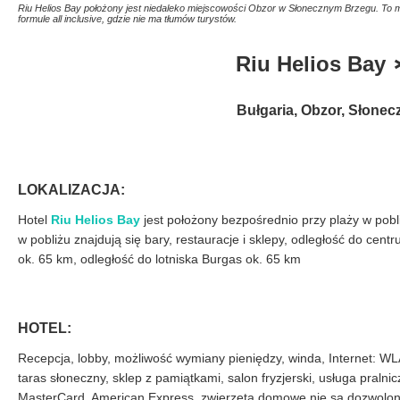
Riu Helios Bay położony jest niedaleko miejscowości Obzor w Słonecznym Brzegu. To m
formule all inclusive, gdzie nie ma tłumów turystów.
Riu Helios Ba
Bułgaria, Obzor, Słonec
LOKALIZACJA:
Hotel
Riu Helios Bay
jest położony bezpośrednio przy plaży w pob
w pobliżu znajdują się bary, restauracje i sklepy, odległość do cen
ok. 65 km, odległość do lotniska Burgas ok. 65 km
HOTEL:
Recepcja, lobby, możliwość wymiany pieniędzy, winda, Internet: WL
taras słoneczny, sklep z pamiątkami, salon fryzjerski, usługa pralni
MasterCard, American Express, zwierzęta domowe nie są dozwolone