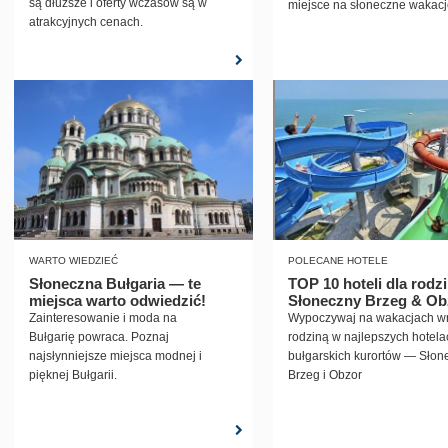
są dłuższe i oferty wczasów są w
miejsce na słoneczne wakacj
atrakcyjnych cenach.
Bułgarii.
WARTO WIEDZIEĆ
POLECANE HOTELE
Słoneczna Bułgaria — te
TOP 10 hoteli dla rodzi
miejsca warto odwiedzić!
Słoneczny Brzeg & Ob
Zainteresowanie i moda na
Wypoczywaj na wakacjach wr
Bułgarię powraca. Poznaj
rodziną w najlepszych hotela
najsłynniejsze miejsca modnej i
bułgarskich kurortów — Słon
pięknej Bułgarii.
Brzeg i Obzor