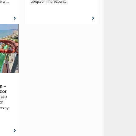
e w
lubiących imprezować.
n –
zor
az z
ch
eczny