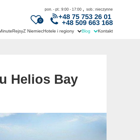
,
pon. - pt.: 9:00 - 17:00
sob.: nieczynne
+48 75 753 26 01
0
+48 509 663 168
 Minute
Rejsy
Z Niemiec
Hotele i regiony
Blog
Kontakt
u Helios Bay