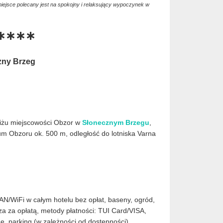
iejsce polecany jest na spokojny i relaksujący wypoczynek w
y ∗∗∗∗
zny Brzeg
liżu miejscowości Obzor w
Słonecznym Brzegu
,
trum Obzoru ok. 500 m, odległość do lotniska Varna
AN/WiFi w całym hotelu bez opłat, baseny, ogród,
cza za opłatą, metody płatności: TUI Card/VISA,
, parking (w zależności od dostępności)