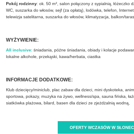
Pokój rodzinny
: ok. 50 m², salon połączony z sypialnią, łóżeczko 
WC, suszarka do włosów, sejf (za opłatą), lodówka, telefon, Intern
telewizja satelitarna, suszarka do włosów, klimatyzacja, balkon/tar
WYŻYWIENIE:
All inclusive
: śniadania, późne śniadania, obiady i kolacje podawa
lokalne alkohole, przekąski, kawa/herbata, ciastka
INFORMACJE DODATKOWE:
Klub dziecięcy/miniclub, plac zabaw dla dzieci, mini dyskoteka, ani
sportowa, pokazy, muzyka na żywo, wellness/spa, sauna fińska, łaźn
siatkówka plażowa, bilard, basen dla dzieci ze zjeżdżalnią wodną,
OFERTY WCZASÓW W SŁONEC