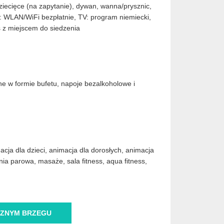
dziecięce (na zapytanie), dywan, wanna/prysznic,
et: WLAN/WiFi bezpłatnie, TV: program niemiecki,
as z miejscem do siedzenia
ne w formie bufetu, napoje bezalkoholowe i
macja dla dzieci, animacja dla dorosłych, animacja
ia parowa, masaże, sala fitness, aqua fitness,
ZNYM BRZEGU