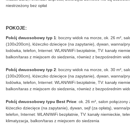
niestrzeżony bez opłat
POKOJE:
Pokój dwuosobowy typ 1
: boczny widok na morze, ok. 26 m², sal
(100x200cm), łóżeczko dziecięce (na zapytanie), dywan, wanna/prys
lodówka, telefon, Internet: WLAN/WiFi bezpłatnie, TV: kanały niemieck
balkon/taras z miejscem do siedzenia, również z bezpośrednim wi
Pokój dwuosobowy typ 2
: boczny widok na morze, ok. 30 m², sal
(100x200cm), łóżeczko dziecięce (na zapytanie), dywan, wanna/prys
lodówka, telefon, Internet: WLAN/WiFi bezpłatnie, TV: kanały niemieck
balkon/taras z miejscem do siedzenia, również z bezpośrednim wi
Pokój dwuosobowy typu Best Price
: ok. 26 m², salon połączony
łóżeczko dziecięce (na zapytanie), dywan, sejf (za opłatą), wanna/
telefon, Internet: WLAN/WiFi bezpłatnie, TV: kanały niemieckie, tele
klimatyzacja, balkon/taras z miejscem do siedzenia