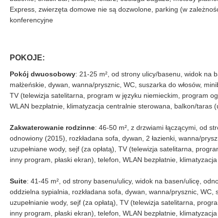
Express, zwierzęta domowe nie są dozwolone, parking (w zależności
konferencyjne
POKOJE:
Pokój dwuosobowy
: 21-25 m², od strony ulicy/basenu, widok na 
małżeńskie, dywan, wanna/prysznic, WC, suszarka do włosów, miniba
TV (telewizja satelitarna, program w języku niemieckim, program ogó
WLAN bezpłatnie, klimatyzacja centralnie sterowana, balkon/taras
Zakwaterowanie rodzinne
: 46-50 m², z drzwiami łączącymi, od st
odnowiony (2015), rozkładana sofa, dywan, 2 łazienki, wanna/prysz
uzupełniane wody, sejf (za opłatą), TV (telewizja satelitarna, prog
inny program, płaski ekran), telefon, WLAN bezpłatnie, klimatyzacj
Suite
: 41-45 m², od strony basenu/ulicy, widok na basen/ulicę, odn
oddzielna sypialnia, rozkładana sofa, dywan, wanna/prysznic, WC, 
uzupełnianie wody, sejf (za opłatą), TV (telewizja satelitarna, pro
inny program, płaski ekran), telefon, WLAN bezpłatnie, klimatyzacj