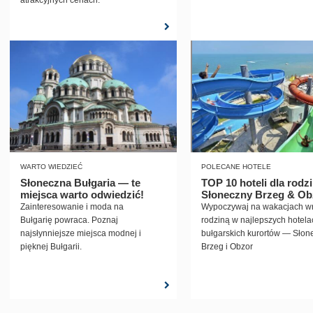
atrakcyjnych cenach.
Bułgarii.
WARTO WIEDZIEĆ
POLECANE HOTELE
Słoneczna Bułgaria — te
TOP 10 hoteli dla rodzi
miejsca warto odwiedzić!
Słoneczny Brzeg & Ob
Zainteresowanie i moda na
Wypoczywaj na wakacjach wr
Bułgarię powraca. Poznaj
rodziną w najlepszych hotela
najsłynniejsze miejsca modnej i
bułgarskich kurortów — Słon
pięknej Bułgarii.
Brzeg i Obzor