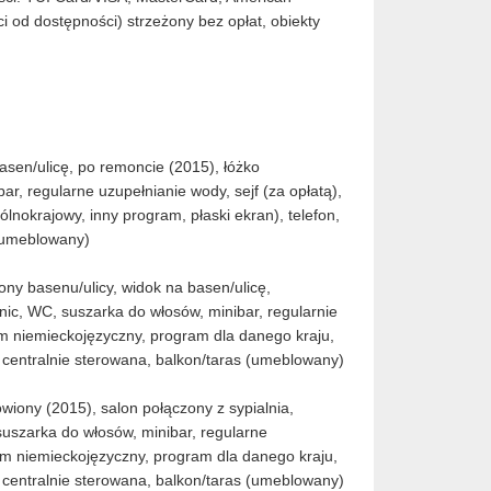
 od dostępności) strzeżony bez opłat, obiekty
basen/ulicę, po remoncie (2015), łóżko
r, regularne uzupełnianie wody, sejf (za opłatą),
lnokrajowy, inny program, płaski ekran), telefon,
 (umeblowany)
rony basenu/ulicy, widok na basen/ulicę,
nic, WC, suszarka do włosów, minibar, regularnie
ram niemieckojęzyczny, program dla danego kraju,
a centralnie sterowana, balkon/taras (umeblowany)
owiony (2015), salon połączony z sypialnia,
suszarka do włosów, minibar, regularne
gram niemieckojęzyczny, program dla danego kraju,
a centralnie sterowana, balkon/taras (umeblowany)