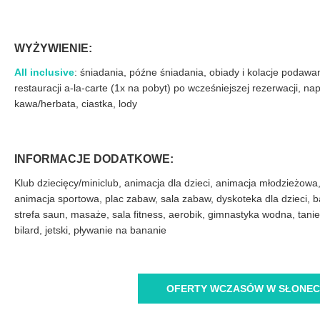
WYŻYWIENIE:
All inclusive
: śniadania, późne śniadania, obiady i kolacje podawa
restauracji a-la-carte (1x na pobyt) po wcześniejszej rezerwacji, na
kawa/herbata, ciastka, lody
INFORMACJE DODATKOWE:
Klub dziecięcy/miniclub, animacja dla dzieci, animacja młodzieżow
animacja sportowa, plac zabaw, sala zabaw, dyskoteka dla dzieci, ba
strefa saun, masaże, sala fitness, aerobik, gimnastyka wodna, taniec,
bilard, jetski, pływanie na bananie
OFERTY WCZASÓW W SŁONEC