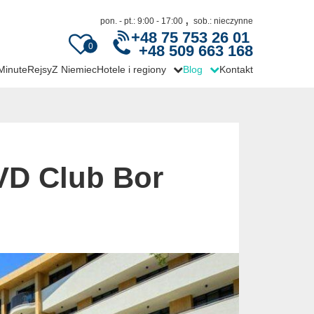
,
pon. - pt.: 9:00 - 17:00
sob.: nieczynne
+48 75 753 26 01
0
+48 509 663 168
 Minute
Rejsy
Z Niemiec
Hotele i regiony
Blog
Kontakt
VD Club Bor