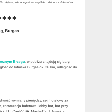
To miejsce polecane jest szczególnie rodzinom z dziećmi na
 ∗∗∗∗
eg, Burgas
ecznym Brzegu
; w pobliżu znajdują się bary,
ległość do lotniska Burgas ok. 26 km, odległość do
żliwość wymiany pieniędzy, sejf hotelowy za
e, restauracja bufetowa, lobby bar, bar przy
ności: TUI Card/VISA, MasterCard, American