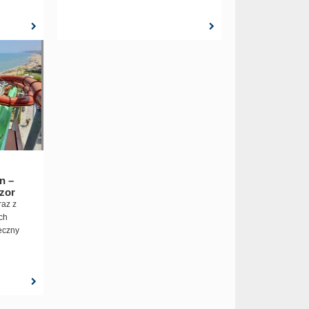
n –
zor
az z
ch
eczny