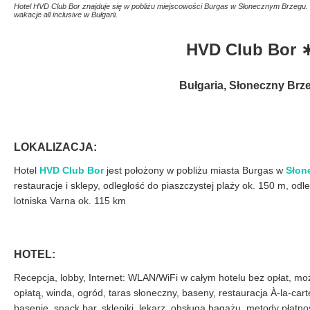
Hotel HVD Club Bor znajduje się w pobliżu miejscowości Burgas w Słonecznym Brzegu. 
wakacje all inclusive w Bułgarii.
HVD Club Bor
Bułgaria, Słoneczny Brz
LOKALIZACJA:
Hotel
HVD Club Bor
jest położony w pobliżu miasta Burgas w
Słon
restauracje i sklepy, odległość do piaszczystej plaży ok. 150 m, od
lotniska Varna ok. 115 km
HOTEL:
Recepcja, lobby, Internet: WLAN/WiFi w całym hotelu bez opłat, mo
opłatą, winda, ogród, taras słoneczny, baseny, restauracja À-la-cart
basenie, snack bar, sklepiki, lekarz, obsługa bagażu, metody płat