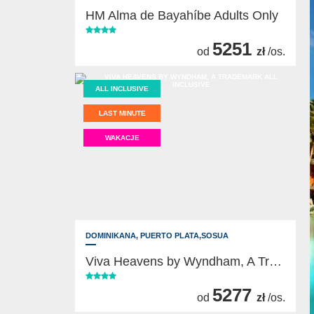
HM Alma de Bayahíbe Adults Only
5251
od
zł
/os.
ALL INCLUSIVE
LAST MINUTE
WAKACJE
DOMINIKANA,
PUERTO PLATA,SOSUA
Viva Heavens by Wyndham, A Trademark All Inclusive
5277
od
zł
/os.