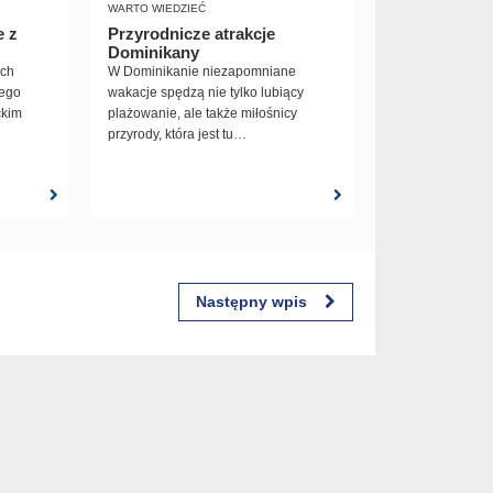
WARTO WIEDZIEĆ
e z
Przyrodnicze atrakcje
Dominikany
ich
W Dominikanie niezapomniane
zego
wakacje spędzą nie tylko lubiący
ckim
plażowanie, ale także miłośnicy
przyrody, która jest tu
zachwycająca!
Następny wpis