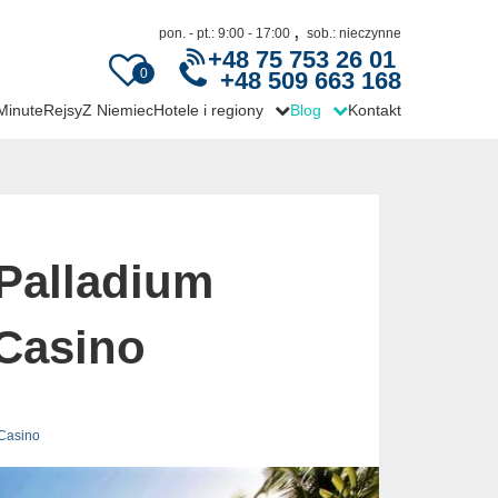
,
pon. - pt.: 9:00 - 17:00
sob.: nieczynne
+48 75 753 26 01
0
+48 509 663 168
 Minute
Rejsy
Z Niemiec
Hotele i regiony
Blog
Kontakt
Palladium
 Casino
 Casino