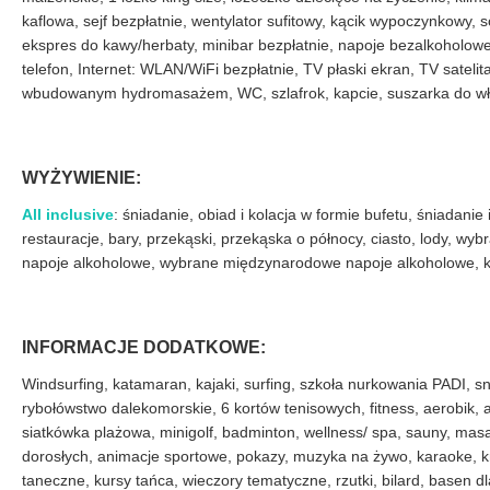
kaflowa, sejf bezpłatnie, wentylator sufitowy, kącik wypoczynkowy, 
ekspres do kawy/herbaty, minibar bezpłatnie, napoje bezalkoholowe
telefon, Internet: WLAN/WiFi bezpłatnie, TV płaski ekran, TV sateli
wbudowanym hydromasażem, WC, szlafrok, kapcie, suszarka do wł
WYŻYWIENIE:
All inclusive
: śniadanie, obiad i kolacja w formie bufetu, śniadanie 
restauracje, bary, przekąski, przekąska o północy, ciasto, lody, w
napoje alkoholowe, wybrane międzynarodowe napoje alkoholowe, k
INFORMACJE DODATKOWE:
Windsurfing, katamaran, kajaki, surfing, szkoła nurkowania PADI, s
rybołówstwo dalekomorskie, 6 kortów tenisowych, fitness, aerobik, a
siatkówka plażowa, minigolf, badminton, wellness/ spa, sauny, mas
dorosłych, animacje sportowe, pokazy, muzyka na żywo, karaoke, k
taneczne, kursy tańca, wieczory tematyczne, rzutki, bilard, basen dl