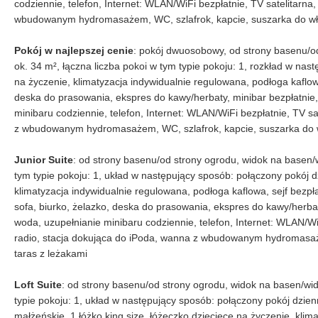
codziennie, telefon, Internet: WLAN/WiFi bezpłatnie, TV satelitarna
wbudowanym hydromasażem, WC, szlafrok, kapcie, suszarka do wł
Pokój w najlepszej cenie
: pokój dwuosobowy, od strony basenu/o
ok. 34 m², łączna liczba pokoi w tym typie pokoju: 1, rozkład w nast
na życzenie, klimatyzacja indywidualnie regulowana, podłoga kaflowa
deska do prasowania, ekspres do kawy/herbaty, minibar bezpłatnie
minibaru codziennie, telefon, Internet: WLAN/WiFi bezpłatnie, TV sa
z wbudowanym hydromasażem, WC, szlafrok, kapcie, suszarka do w
Junior Suite
: od strony basenu/od strony ogrodu, widok na basen/w
tym typie pokoju: 1, układ w następujący sposób: połączony pokój d
klimatyzacja indywidualnie regulowana, podłoga kaflowa, sejf bezpł
sofa, biurko, żelazko, deska do prasowania, ekspres do kawy/herba
woda, uzupełnianie minibaru codziennie, telefon, Internet: WLAN/WiF
radio, stacja dokująca do iPoda, wanna z wbudowanym hydromasaż
taras z leżakami
Loft Suite
: od strony basenu/od strony ogrodu, widok na basen/wid
typie pokoju: 1, układ w następujący sposób: połączony pokój dzienny
małżeńskie, 1 łóżko king size, łóżeczko dziecięce na życzenie, kli