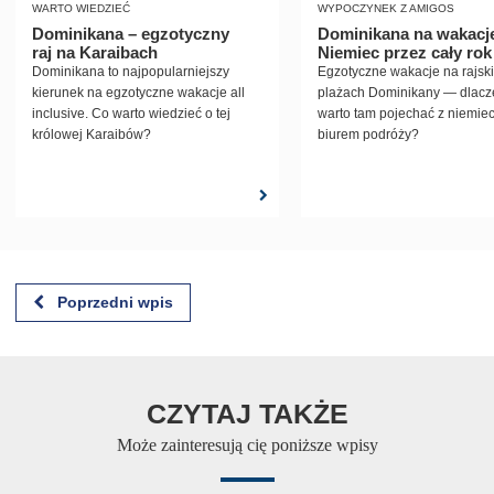
WARTO WIEDZIEĆ
WYPOCZYNEK Z AMIGOS
Dominikana – egzotyczny
Dominikana na wakacj
raj na Karaibach
Niemiec przez cały rok
Dominikana to najpopularniejszy
Egzotyczne wakacje na rajsk
kierunek na egzotyczne wakacje all
plażach Dominikany — dlac
inclusive. Co warto wiedzieć o tej
warto tam pojechać z niemie
królowej Karaibów?
biurem podróży?
Poprzedni wpis
CZYTAJ TAKŻE
Może zainteresują cię poniższe wpisy