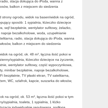
, radio, stacja dokująca do iPoda, wanna z
osów, balkon z miejscem do siedzenia
d strony ogrodu, widok na basen/widok na ogród,
ępujący sposób: 1 sypialnia, łóżeczko dziecięce
, sejf bezpłatnie, wentylator sufitowy, żelazko,
, napoje bezalkoholowe, woda, uzupełnianie
telitarna, radio, stacja dokująca do iPoda, wanna
łosów, balkon z miejscem do siedzenia
idok na ogród, ok. 48 m², łączna ilość pokoi w
zienny/sypialnia, łóżeczko dziecięce na życzenie,
atnie, wentylator sufitowy, część wypoczynkowa,
ty, minibar bezpłatnie, napoje bezalkoholowe,
i bezpłatnie, TV płaski ekran, TV satelitarna,
em, WC, szlafrok, kapcie, suszarka do włosów,
ok na ogród, ok. 53 m², łączna ilość pokoi w tym
/sypialnia, toaleta, 1 sypialnia, 1 łóżko
matyzacja indywidualnie regulowana, podłoga