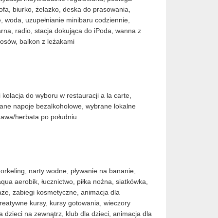
sofa, biurko, żelazko, deska do prasowania,
, woda, uzupełnianie minibaru codziennie,
tarna, radio, stacja dokująca do iPoda, wanna z
osów, balkon z leżakami
i kolacja do wyboru w restauracji a la carte,
ybrane napoje bezalkoholowe, wybrane lokalne
awa/herbata po południu
norkeling, narty wodne, pływanie na bananie,
qua aerobik, łucznictwo, piłka nożna, siatkówka,
aże, zabiegi kosmetyczne, animacja dla
reatywne kursy, kursy gotowania, wieczory
a dzieci na zewnątrz, klub dla dzieci, animacja dla