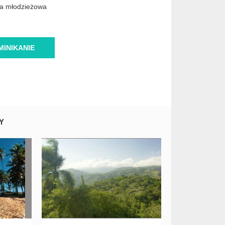
cja młodzieżowa
INIKANIE
Y