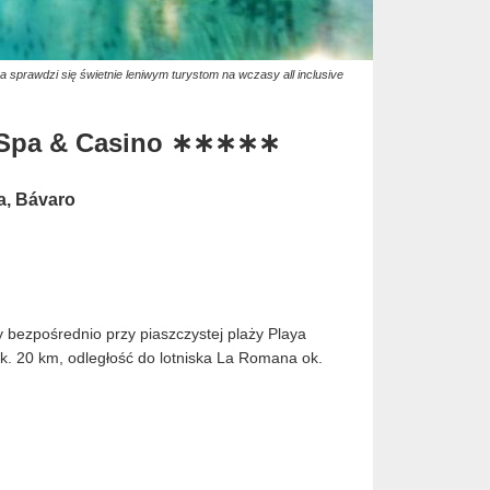
 sprawdzi się świetnie leniwym turystom na wczasy all inclusive
t Spa & Casino ∗∗∗∗∗
a, Bávaro
y bezpośrednio przy piaszczystej plaży Playa
k. 20 km, odległość do lotniska La Romana ok.