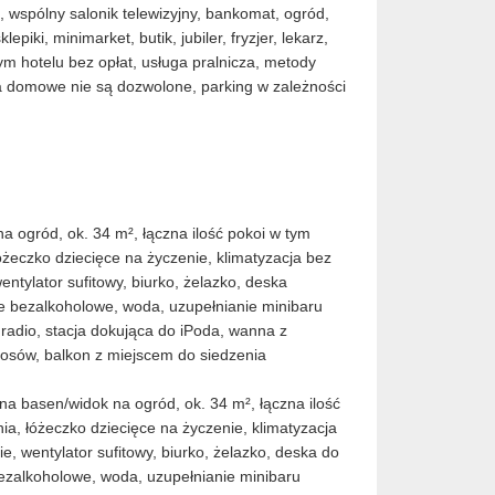
, wspólny salonik telewizyjny, bankomat, ogród,
piki, minimarket, butik, jubiler, fryzjer, lekarz,
ym hotelu bez opłat, usługa pralnicza, metody
a domowe nie są dozwolone, parking w zależności
 ogród, ok. 34 m², łączna ilość pokoi w tym
łóżeczko dziecięce na życzenie, klimatyzacja bez
entylator sufitowy, biurko, żelazko, deska
je bezalkoholowe, woda, uzupełnianie minibaru
, radio, stacja dokująca do iPoda, wanna z
osów, balkon z miejscem do siedzenia
na basen/widok na ogród, ok. 34 m², łączna ilość
nia, łóżeczko dziecięce na życzenie, klimatyzacja
e, wentylator sufitowy, biurko, żelazko, deska do
bezalkoholowe, woda, uzupełnianie minibaru