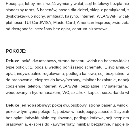
Recepcja, lobby, możliwość wymiany walut, sejf hotelowy bezpłatnie
słoneczny taras, 6 basenów, basen dla dzieci, sklep z pamiątkami, skle
dyskoteka/klub nocny, amfiteatr, kasyno, Internet: WLAN/WiFi w cał
płatności: TUI Card/VISA, MasterCard, American Express, zwierzęt
od dostępności strzeżony bez opłat, centrum biznesowe
POKOJE:
Deluxe
: pokój dwuosobowy, strona basenu, widok na basen/widok na
typie pokoju: 1, podział według poniższego schematu: 1 sypialnia, 
opłat, indywidualnie regulowana, podłoga kaflowa, sejf bezpłatnie, w
do prasowania, ekspres do kawy/herbaty, minibar bezpłatnie, napo
codziennie, telefon, Internet: WLAN/WiFi bezpłatnie, TV satelitarna
wbudowanym hydromasażem, WC, szlafrok, kapcie, suszarka do wł
Deluxe jednoosobowy
: pokój dwuosobowy, strona basenu, widok 
pokoi w tym typie pokoju: 1, podział w następujący sposób: 1 sypial
bez opłat, indywidualnie regulowana, podłoga kaflowa, sejf bezpłatni
prasowania, ekspres do kawy/herbaty, minibar bezpłatnie, napoje 