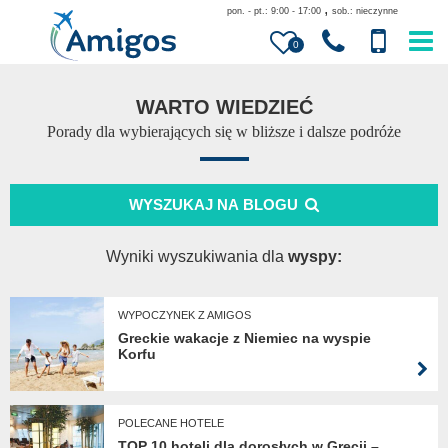
,
pon. - pt.: 9:00 - 17:00
sob.: nieczynne
0
WARTO WIEDZIEĆ
Porady dla wybierających się w bliższe i dalsze podróże
WYSZUKAJ NA BLOGU
Wyniki wyszukiwania dla
wyspy:
WYPOCZYNEK Z AMIGOS
Greckie wakacje z Niemiec na wyspie
Korfu
POLECANE HOTELE
TOP 10 hoteli dla dorosłych w Grecji –