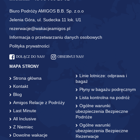
Biuro Podróży AMIGOS B.B. Sp. z.o.o
Jelenia Góra, ul. Sudecka 11 lok. U1
rezerwacje@wakacjeamigos.pl
Informacja o przetwarzaniu danych osobowych
Polityka prywatności
DOŁĄCZ DO NAS!
OBSERWUJ NAS!
MAPA STRONY
Linie lotnicze: odprawa i
Strona główna
bagaż
Kontakt
Płyny w bagażu podręcznym
Blog
Lista kontrolna na podróż
Amigos Relacje z Podróży
Ogólne warunki
Last Minute
ubezpieczenia Bezpieczne
Podróże
All Inclusive
Ogólne warunki
Z Niemiec
ubezpieczenia Bezpieczne
Dowolne wakacje
Rezerwacje