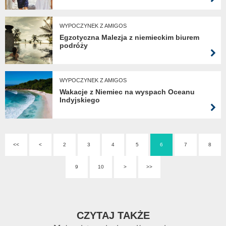
WYPOCZYNEK Z AMIGOS
Egzotyczna Malezja z niemieckim biurem
podróży
WYPOCZYNEK Z AMIGOS
Wakacje z Niemiec na wyspach Oceanu
Indyjskiego
<<
<
2
3
4
5
6
7
8
9
10
>
>>
CZYTAJ TAKŻE