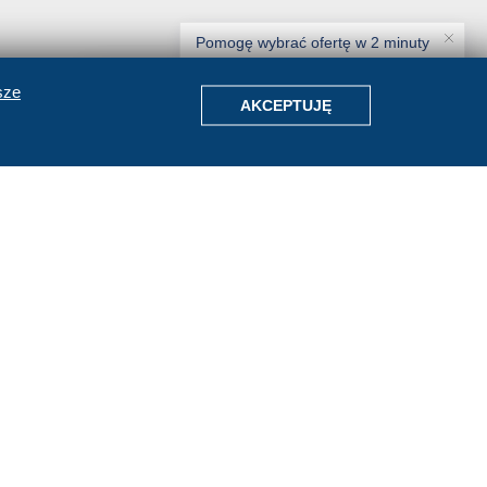
Pomogę wybrać ofertę w 2 minuty
sze
Znajdźmy Twoje wakacje
AKCEPTUJĘ
Agentka Amigos
•
odpowiada od razu