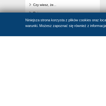
Czy wiesz, że...
Rejsy
Niniejsza strona korzysta z plików cookies oraz loc
Amigos Relacje z Podróży
warunki. Możesz zapoznać się również z informac