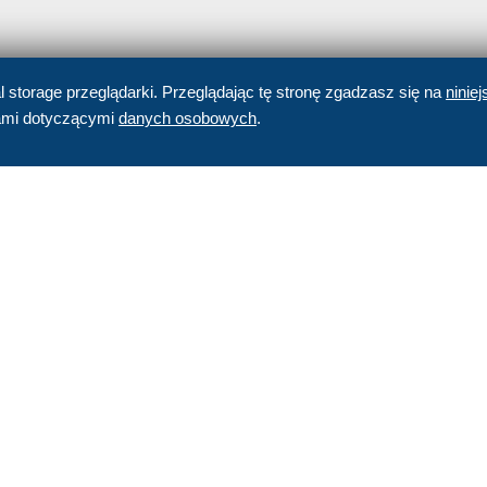
al storage przeglądarki. Przeglądając tę stronę zgadzasz się na
niniej
jami dotyczącymi
danych osobowych
.
CZYTAJ TAKŻE
Może zainteresują cię poniższe wpisy