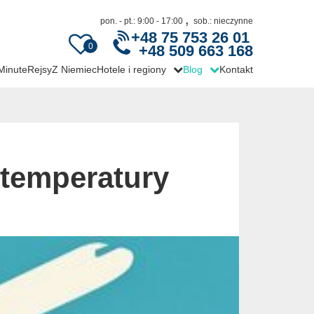
,
pon. - pt.: 9:00 - 17:00
sob.: nieczynne
+48 75 753 26 01
0
+48 509 663 168
 Minute
Rejsy
Z Niemiec
Hotele i regiony
Blog
Kontakt
 temperatury