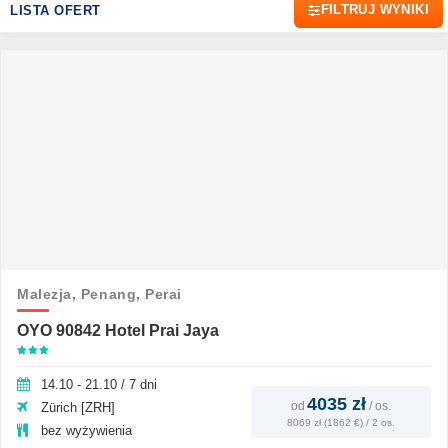
FILTRUJ WYNIKI
LISTA OFERT
Malezja,
Penang,
Perai
OYO 90842 Hotel Prai Jaya
14.10 - 21.10 / 7 dni
4035 zł
od
/
os.
Zürich [ZRH]
8069 zł (1862 €) / 2 os.
bez wyżywienia