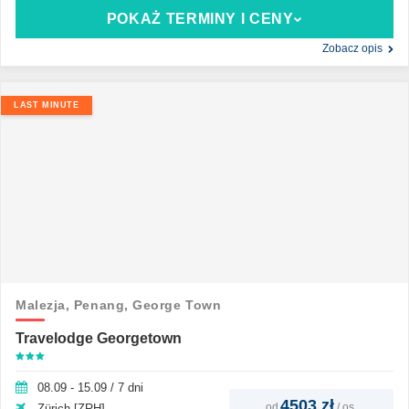
POKAŻ TERMINY I CENY
Zobacz opis
LAST MINUTE
Malezja,
Penang,
George Town
Travelodge Georgetown
08.09 - 15.09 / 7 dni
4503 zł
od
/
os.
Zürich [ZRH]