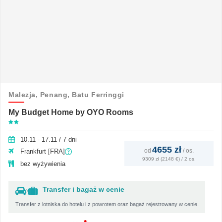
Malezja,
Penang,
Batu Ferringgi
My Budget Home by OYO Rooms
10.11 - 17.11 / 7 dni
4655 zł
od
/
os.
Frankfurt [FRA]
9309 zł (2148 €) / 2 os.
bez wyżywienia
Transfer i bagaż w cenie
Transfer z lotniska do hotelu i z powrotem oraz bagaż rejestrowany w cenie.