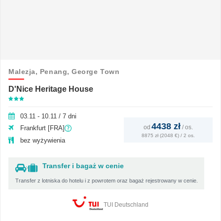
Malezja,
Penang,
George Town
D'Nice Heritage House
03.11 - 10.11 / 7 dni
4438 zł
od
/
os.
Frankfurt [FRA]
8875 zł (2048 €) / 2 os.
bez wyżywienia
Transfer i bagaż w cenie
Transfer z lotniska do hotelu i z powrotem oraz bagaż rejestrowany w cenie.
TUI Deutschland