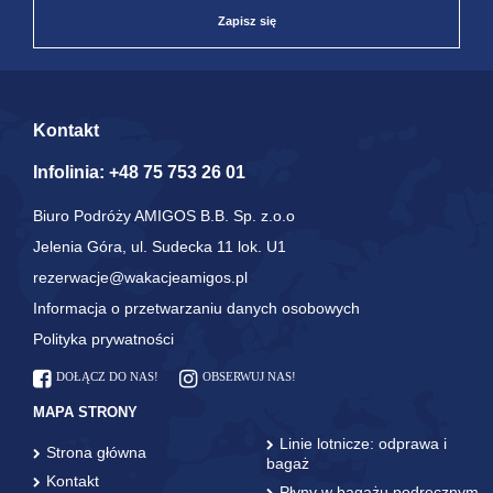
Zapisz się
Kontakt
Infolinia:
+48 75 753 26 01
Biuro Podróży AMIGOS B.B. Sp. z.o.o
Jelenia Góra, ul. Sudecka 11 lok. U1
rezerwacje@wakacjeamigos.pl
Informacja o przetwarzaniu danych osobowych
Polityka prywatności
DOŁĄCZ DO NAS!
OBSERWUJ NAS!
MAPA STRONY
Linie lotnicze: odprawa i
Strona główna
bagaż
Kontakt
Płyny w bagażu podręcznym