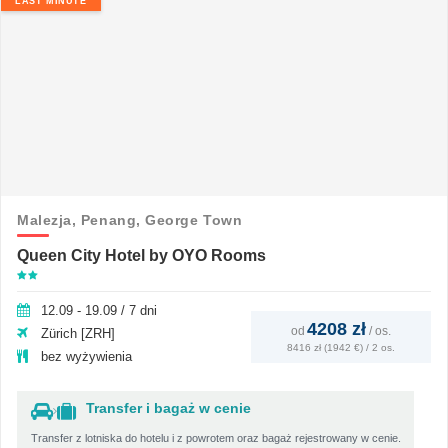
LAST MINUTE
Malezja,
Penang,
George Town
Queen City Hotel by OYO Rooms
12.09 - 19.09 / 7 dni
4208 zł
od
/
os.
Zürich [ZRH]
8416 zł (1942 €) / 2 os.
bez wyżywienia
Transfer i bagaż w cenie
Transfer z lotniska do hotelu i z powrotem oraz bagaż rejestrowany w cenie.