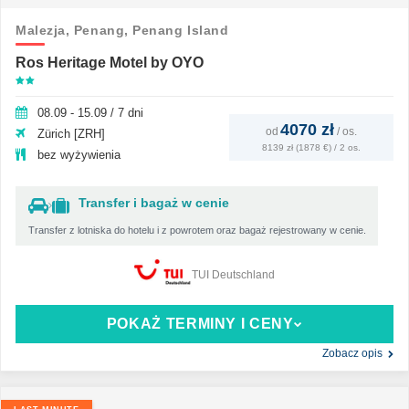
Malezja,
Penang,
Penang Island
Ros Heritage Motel by OYO
08.09 - 15.09 / 7 dni
4070 zł
od
/
os.
Zürich [ZRH]
8139 zł (1878 €) / 2 os.
bez wyżywienia
Transfer i bagaż w cenie
Transfer z lotniska do hotelu i z powrotem oraz bagaż rejestrowany w cenie.
TUI Deutschland
POKAŻ TERMINY I CENY
Zobacz opis