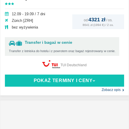
12.09 - 19.09 / 7 dni
4321 zł
od
/
os.
Zürich [ZRH]
8641 zł (1994 €) / 2 os.
bez wyżywienia
Transfer i bagaż w cenie
Transfer z lotniska do hotelu i z powrotem oraz bagaż rejestrowany w cenie.
TUI Deutschland
POKAŻ TERMINY I CENY
Zobacz opis