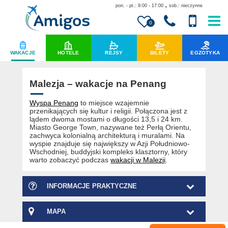
,
pon. - pt.: 9:00 - 17:00
sob.: nieczynne
0
WAKACJE
HOTELE
REJSY
BILETY
EGZOTYKA
Malezja – wakacje na Penang
Wyspa Penang
to miejsce wzajemnie
przenikających się kultur i religii. Połączona jest z
lądem dwoma mostami o długości 13,5 i 24 km.
Miasto George Town, nazywane też Perłą Orientu,
zachwyca kolonialną architekturą i muralami. Na
wyspie znajduje się największy w Azji Południowo-
Wschodniej, buddyjski kompleks klasztorny, który
warto zobaczyć podczas
wakacji w Malezji
.
INFORMACJE PRAKTYCZNE
MAPA