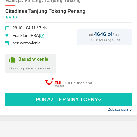
Malezja,
Penang,
Tanjung Tokong
Citadines Tanjung Tokong Penang
28.10 - 04.11 / 7 dni
4646 zł
od
/
os.
Frankfurt [FRA]
9291 zł (2144 €) / 2 os.
bez wyżywienia
Bagaż w cenie
Bagaż rejestrowany w cenie.
TUI Deutschland
POKAŻ TERMINY I CENY
Zobacz opis