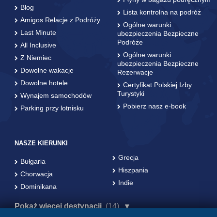
Blog
Lista kontrolna na podróż
Amigos Relacje z Podróży
Ogólne warunki
Last Minute
ubezpieczenia Bezpieczne
Podróże
All Inclusive
Ogólne warunki
Z Niemiec
ubezpieczenia Bezpieczne
Dowolne wakacje
Rezerwacje
Dowolne hotele
Certyfikat Polskiej Izby
Turystyki
Wynajem samochodów
Pobierz nasz e-book
Parking przy lotnisku
NASZE KIERUNKI
Grecja
Bułgaria
Hiszpania
Chorwacja
Indie
Dominikana
Pokaż więcej destynacji
(14)