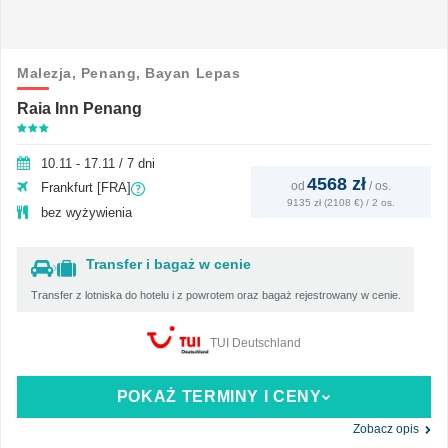
Malezja,
Penang,
Bayan Lepas
Raia Inn Penang
10.11 - 17.11 / 7 dni
4568 zł
od
/
os.
Frankfurt [FRA]
9135 zł (2108 €) / 2 os.
bez wyżywienia
Transfer i bagaż w cenie
Transfer z lotniska do hotelu i z powrotem oraz bagaż rejestrowany w cenie.
TUI Deutschland
POKAŻ TERMINY I CENY
Zobacz opis