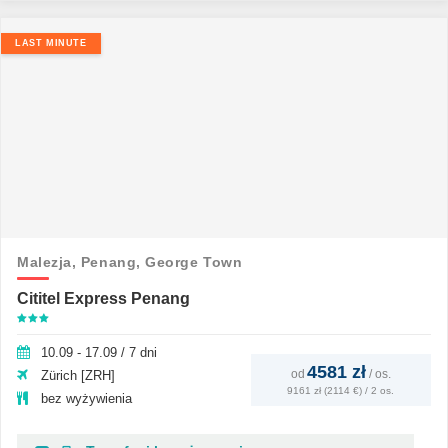
LAST MINUTE
Malezja,
Penang,
George Town
Cititel Express Penang
10.09 - 17.09 / 7 dni
4581 zł
od
/
os.
Zürich [ZRH]
9161 zł (2114 €) / 2 os.
bez wyżywienia