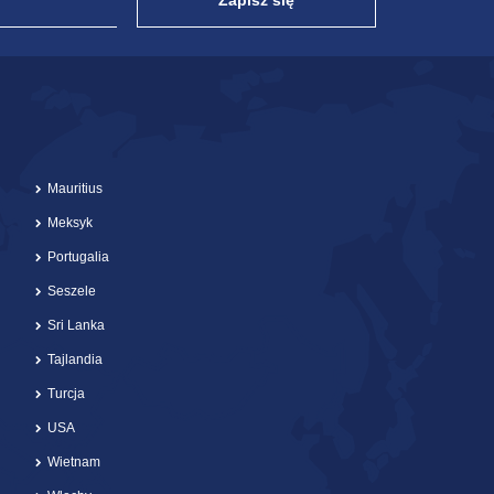
Zapisz się
Mauritius
Meksyk
Portugalia
Seszele
Sri Lanka
Tajlandia
Turcja
USA
Wietnam