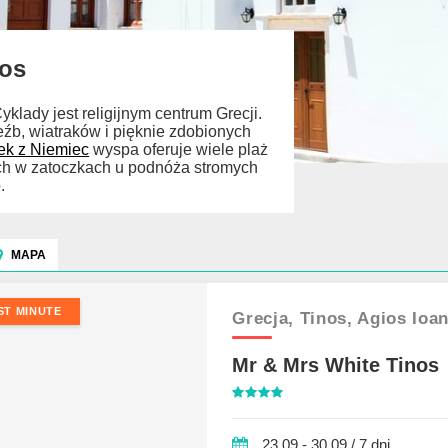
nos
klady jest religijnym centrum Grecji.
źb, wiatraków i pięknie zdobionych
ek z Niemiec
wyspa oferuje wiele plaż
ych w zatoczkach u podnóża stromych
.
MAPA
ST MINUTE
Grecja,
Tinos,
Agios Ioa
Mr & Mrs White Tinos
23.09 - 30.09 / 7 dni