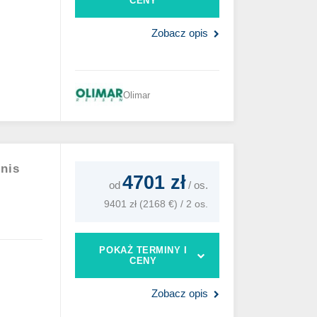
CENY
Zobacz opis
Olimar
nnis
4701 zł
od
/
os.
9401 zł (2168 €) / 2 os.
POKAŻ TERMINY I
CENY
Zobacz opis