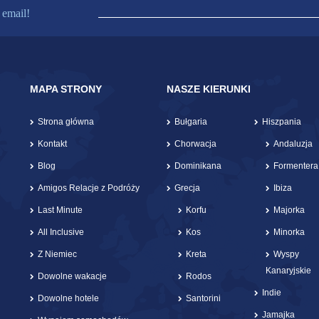
 email!
MAPA STRONY
NASZE KIERUNKI
Strona główna
Bułgaria
Hiszpania
Kontakt
Chorwacja
Andaluzja
Blog
Dominikana
Formentera
Amigos Relacje z Podróży
Grecja
Ibiza
Last Minute
Korfu
Majorka
All Inclusive
Kos
Minorka
Z Niemiec
Kreta
Wyspy
Kanaryjskie
Dowolne wakacje
Rodos
Indie
Dowolne hotele
Santorini
Jamajka