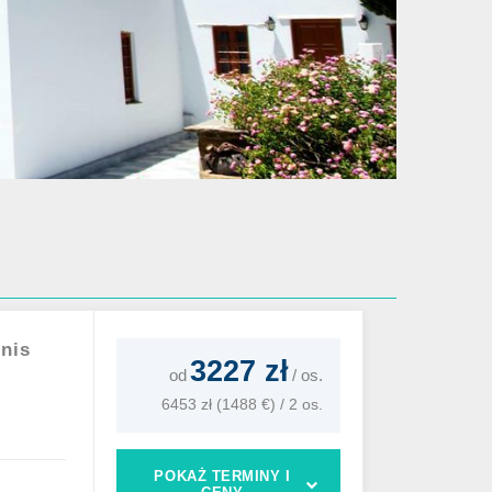
nnis
3227 zł
od
/
os.
6453 zł (1488 €) / 2 os.
POKAŻ TERMINY I