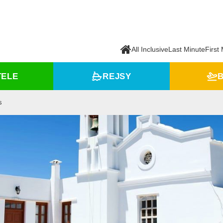
All Inclusive
Last Minute
First
TELE
REJSY
B
s