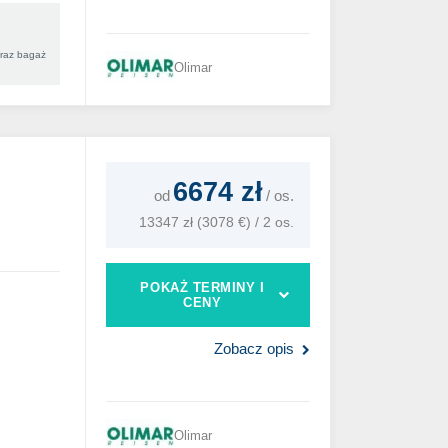
oraz bagaż
Olimar
6674 zł
od
/
os.
13347 zł (3078 €) / 2 os.
POKAŻ TERMINY I
CENY
Zobacz opis
Olimar