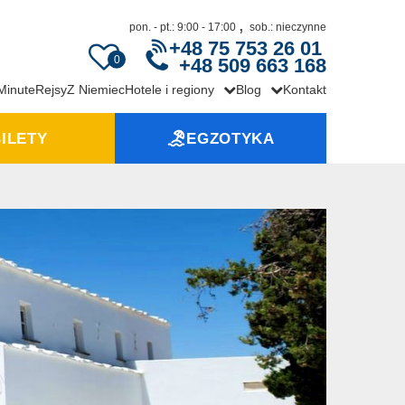
,
pon. - pt.: 9:00 - 17:00
sob.: nieczynne
+48 75 753 26 01
0
+48 509 663 168
 Minute
Rejsy
Z Niemiec
Hotele i regiony
Blog
Kontakt
ILETY
EGZOTYKA