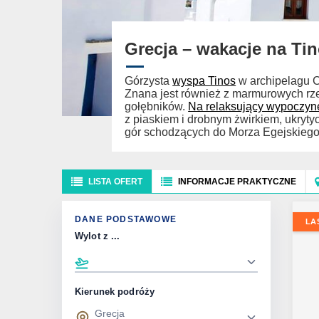
Grecja – wakacje na Ti
Górzysta
wyspa Tinos
w archipelagu Cy
Znana jest również z marmurowych rze
gołębników.
Na relaksujący wypoczyn
z piaskiem i drobnym żwirkiem, ukryt
gór schodzących do Morza Egejskiego
LISTA OFERT
INFORMACJE PRAKTYCZNE
DANE PODSTAWOWE
LA
Wylot z ...
Kierunek podróży