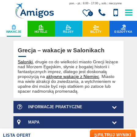
,
pon. - pt.: 9:00 - 17:00
sob.: nieczynne
0
WAKACJE
HOTELE
REJSY
BILETY
EGZOTYKA
Grecja – wakacje w Salonikach
Saloniki
, drugie co do wielkości miasto Grecji leżące
nad Morzem Egejskim, słynie z bogatej historii i
fantastycznych imprez, dlatego jest doskonałą
propozycją na
aktywne wakacje z Niemiec
. Miasto
ma wiele atrakcji do zwiedzania, a wytchnieniem w
upalne dni może być rejs statkiem po zatoce lub
spacer nadmorską promenadą.
INFORMACJE PRAKTYCZNE
MAPA
FILTRUJ WYNIKI
LISTA OFERT