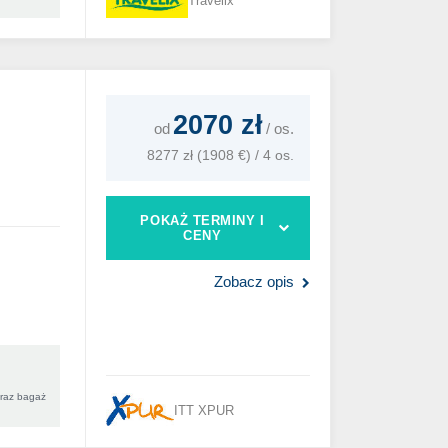
Travelix
2070 zł
od
/
os.
8277 zł (1908 €) / 4 os.
POKAŻ TERMINY I
CENY
Zobacz opis
oraz bagaż
ITT XPUR