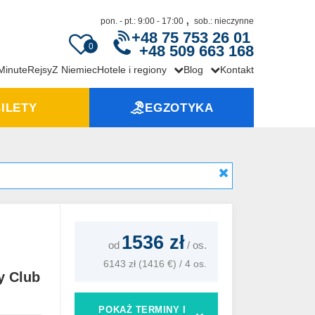
,
pon. - pt.: 9:00 - 17:00
sob.: nieczynne
+48 75 753 26 01
0
+48 509 663 168
 Minute
Rejsy
Z Niemiec
Hotele i regiony
Blog
Kontakt
ILETY
EGZOTYKA
1536 zł
od
/
os.
6143 zł (1416 €) / 4 os.
y Club
POKAŻ TERMINY I