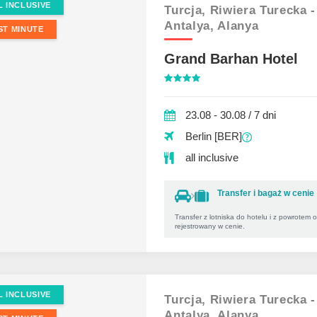
L INCLUSIVE
Turcja,
Riwiera Turecka -
Antalya,
Alanya
ST MINUTE
Grand Barhan Hotel
23.08 - 30.08 / 7 dni
Berlin [BER]
all inclusive
Transfer i bagaż w cenie
Transfer z lotniska do hotelu i z powrotem 
rejestrowany w cenie.
L INCLUSIVE
Turcja,
Riwiera Turecka -
Antalya,
Alanya