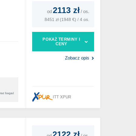
2113 zł
od
/
os.
8451 zł (1948 €) / 4 os.
POKAŻ TERMINY I
CENY
Zobacz opis
oraz bagaż
ITT XPUR
2122 zł
od
/
os.