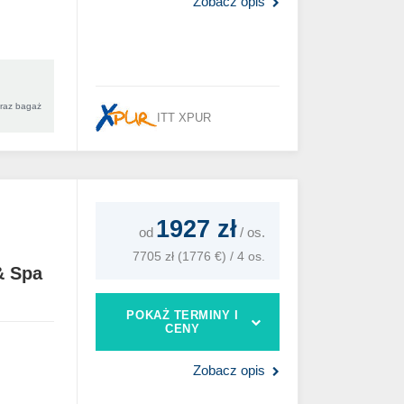
Zobacz opis
oraz bagaż
ITT XPUR
1927 zł
od
/
os.
7705 zł (1776 €) / 4 os.
& Spa
POKAŻ TERMINY I
CENY
Zobacz opis