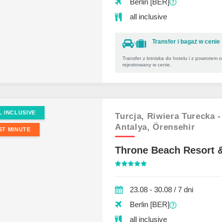
Berlin [BER]
all inclusive
Transfer i bagaż w cenie
Transfer z lotniska do hotelu i z powrotem 
rejestrowany w cenie.
L INCLUSIVE
Turcja,
Riwiera Turecka -
Antalya,
Örensehir
ST MINUTE
Throne Beach Resort 
23.08 - 30.08 / 7 dni
Berlin [BER]
all inclusive