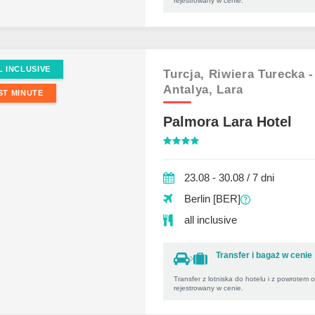
rejestrowany w cenie.
L INCLUSIVE
Turcja,
Riwiera Turecka -
Antalya,
Lara
ST MINUTE
Palmora Lara Hotel
23.08 - 30.08 / 7 dni
Berlin [BER]
all inclusive
Transfer i bagaż w cenie
Transfer z lotniska do hotelu i z powrotem 
rejestrowany w cenie.