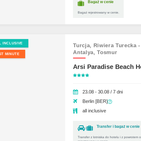
Bagaż w cenie
Bagaż rejestrowany w cenie.
L INCLUSIVE
Turcja,
Riwiera Turecka -
Antalya,
Tosmur
ST MINUTE
Arsi Paradise Beach H
23.08 - 30.08 / 7 dni
Berlin [BER]
all inclusive
Transfer i bagaż w cenie
Transfer z lotniska do hotelu i z powrotem 