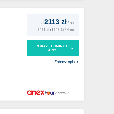
2113 zł
od
/
os.
8451 zł (1948 €) / 4 os.
POKAŻ TERMINY I
CENY
Zobacz opis
Anextour