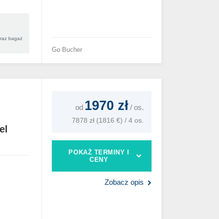
oraz bagaż
Go Bucher
1970 zł
od
/
os.
7878 zł (1816 €) / 4 os.
el
POKAŻ TERMINY I
CENY
Zobacz opis