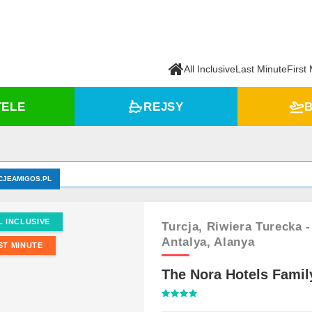
All Inclusive
Last Minute
First
TELE
REJSY
B
CJEAMIGOS.PL
L INCLUSIVE
Turcja,
Riwiera Turecka -
Antalya,
Alanya
ST MINUTE
The Nora Hotels Famil