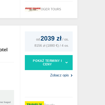
OGER TOURS
2039 zł
od
/
os.
8156 zł (1880 €) / 4 os.
otel
POKAŻ TERMINY I
CENY
Zobacz opis
oraz bagaż