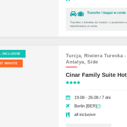
Transfer i bagaż w cenie
Transfer z lotniska do hotelu i z powrotem 
rejestrowany w cenie.
L INCLUSIVE
Turcja,
Riwiera Turecka -
Antalya,
Side
ST MINUTE
Cinar Family Suite Hot
19.08 - 26.08 / 7 dni
Berlin [BER]
all inclusive