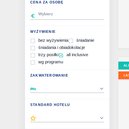
CENA ZA OSOBĘ
WYŻYWIENIE
bez wyżywienia
śniadanie
śniadania i obiadokolacje
trzy posiłki
all inclusive
wg programu
AL
ZAKWATEROWANIE
LA
STANDARD HOTELU