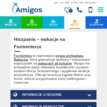
,
pon. - pt.: 9:00 - 17:00
sob.: nieczynne
0
WAKACJE
HOTELE
REJSY
BILETY
EGZOTYKA
Hiszpania – wakacje na
Formenterze
Formentera
to najmniejsza
wyspa archipelagu
Balearów
, która gwarantuje spokojny i wyluzowany
wypoczynek na
wakacjach all inclusive
. Wyspa ma
przepiękne plaże oblewane krystalicznie czystymi
wodami Morza Śródziemnego i wyjątkowe atrakcje
przyrodnicze. Oferuje lecznicze kąpiele błotne oraz
liczne, dobrze przygotowane trasy trekkingowe i
rowerowe.
INFORMACJE O REGIONIE
INFORMACJE PRAKTYCZNE