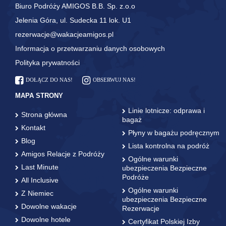
Biuro Podróży AMIGOS B.B. Sp. z.o.o
Jelenia Góra, ul. Sudecka 11 lok. U1
rezerwacje@wakacjeamigos.pl
Informacja o przetwarzaniu danych osobowych
Polityka prywatności
DOŁĄCZ DO NAS!
OBSERWUJ NAS!
MAPA STRONY
Linie lotnicze: odprawa i
Strona główna
bagaż
Kontakt
Płyny w bagażu podręcznym
Blog
Lista kontrolna na podróż
Amigos Relacje z Podróży
Ogólne warunki
Last Minute
ubezpieczenia Bezpieczne
Podróże
All Inclusive
Ogólne warunki
Z Niemiec
ubezpieczenia Bezpieczne
Dowolne wakacje
Rezerwacje
Dowolne hotele
Certyfikat Polskiej Izby