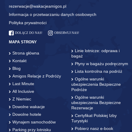
rezerwacje@wakacjeamigos.pl
Informacja o przetwarzaniu danych osobowych
Polityka prywatności
DOŁĄCZ DO NAS!
OBSERWUJ NAS!
MAPA STRONY
Linie lotnicze: odprawa i
Strona główna
bagaż
Kontakt
Płyny w bagażu podręcznym
Blog
Lista kontrolna na podróż
Amigos Relacje z Podróży
Ogólne warunki
Last Minute
ubezpieczenia Bezpieczne
Podróże
All Inclusive
Ogólne warunki
Z Niemiec
ubezpieczenia Bezpieczne
Dowolne wakacje
Rezerwacje
Dowolne hotele
Certyfikat Polskiej Izby
Turystyki
Wynajem samochodów
Pobierz nasz e-book
Parking przy lotnisku