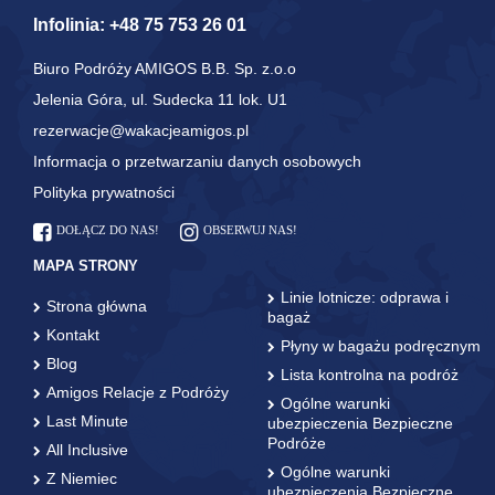
Infolinia:
+48 75 753 26 01
Biuro Podróży AMIGOS B.B. Sp. z.o.o
Jelenia Góra, ul. Sudecka 11 lok. U1
rezerwacje@wakacjeamigos.pl
Informacja o przetwarzaniu danych osobowych
Polityka prywatności
DOŁĄCZ DO NAS!
OBSERWUJ NAS!
MAPA STRONY
Linie lotnicze: odprawa i
Strona główna
bagaż
Kontakt
Płyny w bagażu podręcznym
Blog
Lista kontrolna na podróż
Amigos Relacje z Podróży
Ogólne warunki
Last Minute
ubezpieczenia Bezpieczne
Podróże
All Inclusive
Ogólne warunki
Z Niemiec
ubezpieczenia Bezpieczne