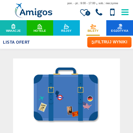
,
pon. - pt.: 9:00 - 17:00
sob.: nieczynne
0
WAKACJE
HOTELE
REJSY
BILETY
EGZOTYKA
FILTRUJ WYNIKI
LISTA OFERT