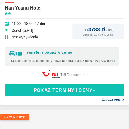
Nan Yeang Hotel
11.09 - 18.09 / 7 dni
3783 zł
od
/
os.
Zürich [ZRH]
7566 zł (1744 €) / 2 os.
bez wyżywienia
Transfer i bagaż w cenie
Transfer z lotniska do hotelu i z powrotem oraz bagaż rejestrowany w cenie.
TUI Deutschland
POKAŻ TERMINY I CENY
Zobacz opis
LAST MINUTE