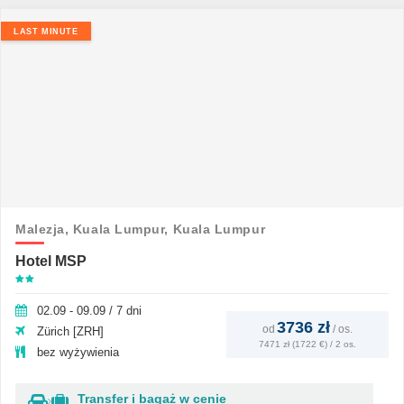
LAST MINUTE
Malezja,
Kuala Lumpur,
Kuala Lumpur
Hotel MSP
02.09 - 09.09 / 7 dni
3736 zł
od
/
os.
Zürich [ZRH]
7471 zł (1722 €) / 2 os.
bez wyżywienia
Transfer i bagaż w cenie