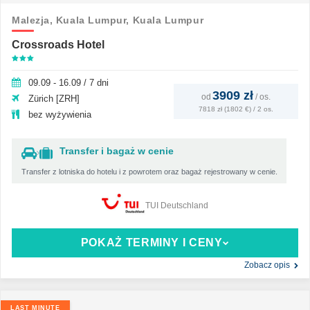
Malezja,
Kuala Lumpur,
Kuala Lumpur
Crossroads Hotel
09.09 - 16.09 / 7 dni
3909 zł
od
/
os.
Zürich [ZRH]
7818 zł (1802 €) / 2 os.
bez wyżywienia
Transfer i bagaż w cenie
Transfer z lotniska do hotelu i z powrotem oraz bagaż rejestrowany w cenie.
TUI Deutschland
POKAŻ TERMINY I CENY
Zobacz opis
LAST MINUTE