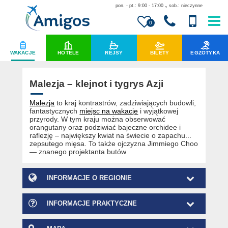
,
pon. - pt.: 9:00 - 17:00
sob.: nieczynne
0
WAKACJE
HOTELE
REJSY
BILETY
EGZOTYKA
Malezja – klejnot i tygrys Azji
Malezja
to kraj kontrastrów, zadziwiających budowli,
fantastycznych
miejsc na wakacje
i wyjątkowej
przyrody. W tym kraju można obserwować
orangutany oraz podziwiać bajeczne orchidee i
raflezję – największy kwiat na świecie o zapachu...
zepsutego mięsa. To także ojczyzna Jimmiego Choo
— znanego projektanta butów
INFORMACJE O REGIONIE
INFORMACJE PRAKTYCZNE