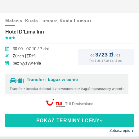
Malezja,
Kuala Lumpur,
Kuala Lumpur
Hotel D'Lima Inn
30.09 - 07.10 / 7 dni
3723 zł
od
/
os.
Zürich [ZRH]
7445 zł (1716 €) / 2 os.
bez wyżywienia
Transfer i bagaż w cenie
Transfer z lotniska do hotelu i z powrotem oraz bagaż rejestrowany w cenie.
TUI Deutschland
POKAŻ TERMINY I CENY
Zobacz opis