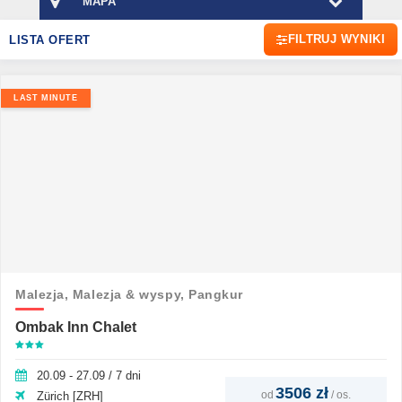
MAPA
FILTRUJ WYNIKI
LISTA OFERT
LAST MINUTE
Malezja,
Malezja & wyspy,
Pangkur
Ombak Inn Chalet
20.09 - 27.09 / 7 dni
3506 zł
od
/
os.
Zürich [ZRH]