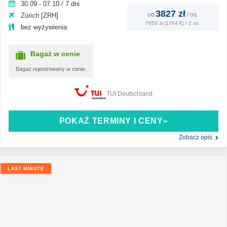
30.09 - 07.10 / 7 dni
3827 zł
od
/
os.
Zürich [ZRH]
7653 zł (1764 €) / 2 os.
bez wyżywienia
Bagaż w cenie
Bagaż rejestrowany w cenie.
TUI Deutschland
POKAŻ TERMINY I CENY
Zobacz opis
LAST MINUTE