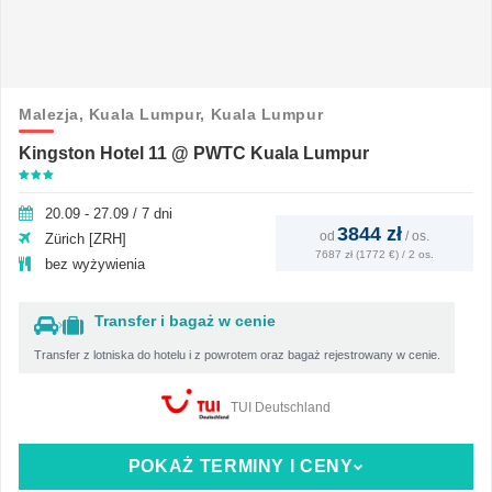
Malezja,
Kuala Lumpur,
Kuala Lumpur
Kingston Hotel 11 @ PWTC Kuala Lumpur
20.09 - 27.09 / 7 dni
3844 zł
od
/
os.
Zürich [ZRH]
7687 zł (1772 €) / 2 os.
bez wyżywienia
Transfer i bagaż w cenie
Transfer z lotniska do hotelu i z powrotem oraz bagaż rejestrowany w cenie.
TUI Deutschland
POKAŻ TERMINY I CENY