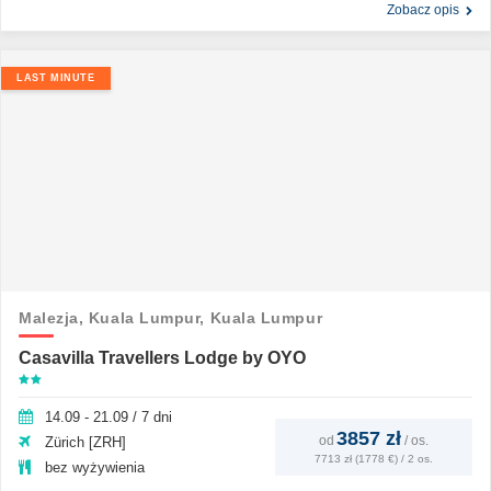
Zobacz opis
LAST MINUTE
Malezja,
Kuala Lumpur,
Kuala Lumpur
Casavilla Travellers Lodge by OYO
14.09 - 21.09 / 7 dni
3857 zł
od
/
os.
Zürich [ZRH]
7713 zł (1778 €) / 2 os.
bez wyżywienia