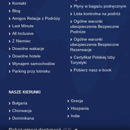
Kontakt
Płyny w bagażu podręcznym
Blog
Lista kontrolna na podróż
Amigos Relacje z Podróży
Ogólne warunki
Last Minute
ubezpieczenia Bezpieczne
Podróże
All Inclusive
Ogólne warunki
Z Niemiec
ubezpieczenia Bezpieczne
Dowolne wakacje
Rezerwacje
Dowolne hotele
Certyfikat Polskiej Izby
Turystyki
Wynajem samochodów
Pobierz nasz e-book
Parking przy lotnisku
NASZE KIERUNKI
Grecja
Bułgaria
Hiszpania
Chorwacja
Indie
Dominikana
Pokaż więcej destynacji
(14)