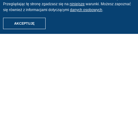
Kontakt
Przeglądając tę stronę zgadzasz się na
niniejsze
warunki. Możesz zapoznać
Płyny w bagażu podręcznym
Blog
się również z informacjami dotyczącymi
danych osobowych
.
Lista kontrolna na podróż
Amigos Relacje z Podróży
Znajdźmy Twoje wakacje
Ogólne warunki
AKCEPTUJĘ
Last Minute
ubezpieczenia Bezpieczne
Podróże
All Inclusive
Ogólne warunki
Z Niemiec
ubezpieczenia Bezpieczne
Dowolne wakacje
Rezerwacje
Dowolne hotele
Certyfikat Polskiej Izby
Turystyki
Wynajem samochodów
Pobierz nasz e-book
Parking przy lotnisku
NASZE KIERUNKI
Grecja
Bułgaria
Hiszpania
Chorwacja
Indie
Dominikana
Pokaż więcej destynacji
(14)