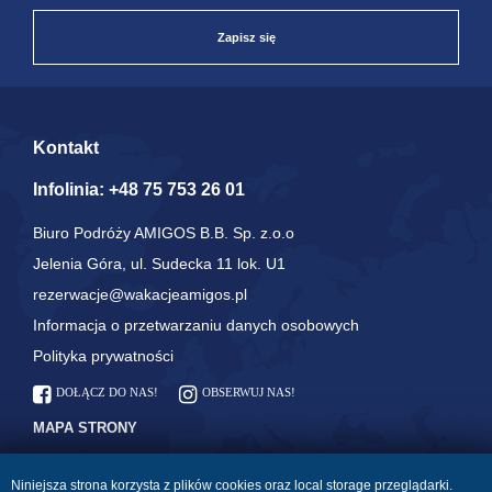
Zapisz się
Kontakt
Infolinia:
+48 75 753 26 01
Biuro Podróży AMIGOS B.B. Sp. z.o.o
Jelenia Góra, ul. Sudecka 11 lok. U1
rezerwacje@wakacjeamigos.pl
Informacja o przetwarzaniu danych osobowych
Polityka prywatności
DOŁĄCZ DO NAS!
OBSERWUJ NAS!
MAPA STRONY
Linie lotnicze: odprawa i
Strona główna
bagaż
Niniejsza strona korzysta z plików cookies oraz local storage przeglądarki.