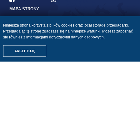
MAPA STRONY
Linie lotnicze: odprawa i
Strona główna
bagaż
Niniejsza strona korzysta z plików cookies oraz local storage przeglądarki.
Kontakt
Przeglądając tę stronę zgadzasz się na
niniejsze
warunki. Możesz zapoznać
Płyny w bagażu podręcznym
Blog
się również z informacjami dotyczącymi
danych osobowych
.
Lista kontrolna na podróż
Amigos Relacje z Podróży
Znajdźmy Twoje wakacje
Ogólne warunki
AKCEPTUJĘ
Last Minute
ubezpieczenia Bezpieczne
Podróże
All Inclusive
Ogólne warunki
Z Niemiec
ubezpieczenia Bezpieczne
Dowolne wakacje
Rezerwacje
Dowolne hotele
Certyfikat Polskiej Izby
Turystyki
Wynajem samochodów
Pobierz nasz e-book
Parking przy lotnisku
NASZE KIERUNKI
Grecja
Bułgaria