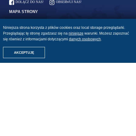
DOŁĄCZ DO NAS!
OBSERWUJ NAS!
MAPA STRONY
Linie lotnicze: odprawa i
Strona główna
bagaż
Niniejsza strona korzysta z plików cookies oraz local storage przeglądarki.
Kontakt
Przeglądając tę stronę zgadzasz się na
niniejsze
warunki. Możesz zapoznać
Płyny w bagażu podręcznym
Blog
się również z informacjami dotyczącymi
danych osobowych
.
Lista kontrolna na podróż
Amigos Relacje z Podróży
Znajdźmy Twoje wakacje
Ogólne warunki
AKCEPTUJĘ
Last Minute
ubezpieczenia Bezpieczne
Podróże
All Inclusive
Ogólne warunki
Z Niemiec
ubezpieczenia Bezpieczne
Dowolne wakacje
Rezerwacje
Dowolne hotele
Certyfikat Polskiej Izby
Turystyki
Wynajem samochodów
Pobierz nasz e-book
Parking przy lotnisku
NASZE KIERUNKI
Grecja
Bułgaria