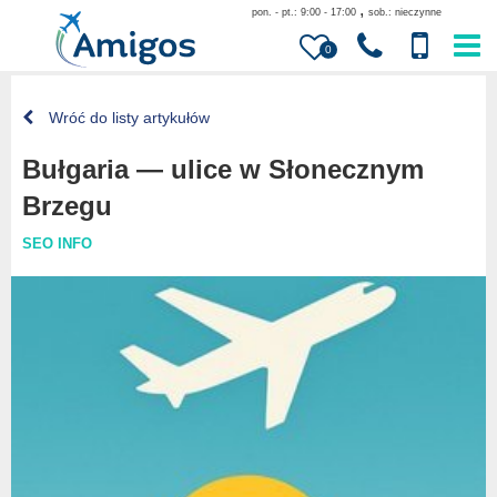
,
pon. - pt.: 9:00 - 17:00
sob.: nieczynne
0
Wróć do listy artykułów
Bułgaria — ulice w Słonecznym
Brzegu
SEO INFO