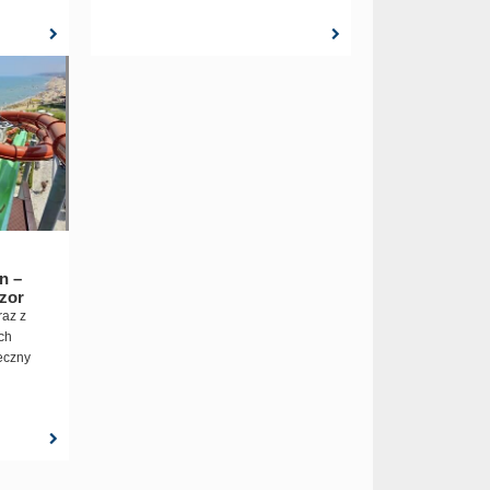
n –
zor
az z
ch
eczny