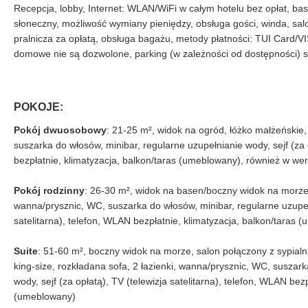
Recepcja, lobby, Internet: WLAN/WiFi w całym hotelu bez opłat, base
słoneczny, możliwość wymiany pieniędzy, obsługa gości, winda, saloni
pralnicza za opłatą, obsługa bagażu, metody płatności: TUI Card/V
domowe nie są dozwolone, parking (w zależności od dostępności) st
POKOJE:
Pokój dwuosobowy
: 21-25 m², widok na ogród, łóżko małżeńskie,
suszarka do włosów, minibar, regularne uzupełnianie wody, sejf (za o
bezpłatnie, klimatyzacja, balkon/taras (umeblowany), również w w
Pokój rodzinny
: 26-30 m², widok na basen/boczny widok na morze,
wanna/prysznic, WC, suszarka do włosów, minibar, regularne uzupełn
satelitarna), telefon, WLAN bezpłatnie, klimatyzacja, balkon/taras 
Suite
: 51-60 m², boczny widok na morze, salon połączony z sypialni
king-size, rozkładana sofa, 2 łazienki, wanna/prysznic, WC, suszar
wody, sejf (za opłatą), TV (telewizja satelitarna), telefon, WLAN bez
(umeblowany)