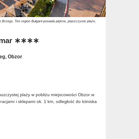
Brzegu. Ten region Bułgarii posiada piękne, piaszczyste plaże,
ramar ∗∗∗∗
eg, Obzor
aszczystej plaży w pobliżu miejscowości Obzor w
racjami i sklepami ok. 1 km, odległość do lotniska