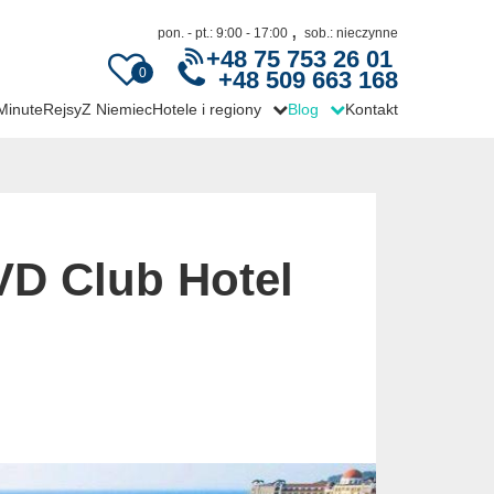
,
pon. - pt.: 9:00 - 17:00
sob.: nieczynne
+48 75 753 26 01
0
+48 509 663 168
 Minute
Rejsy
Z Niemiec
Hotele i regiony
Blog
Kontakt
VD Club Hotel