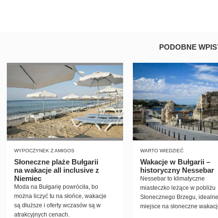
PODOBNE WPIS
WYPOCZYNEK Z AMIGOS
WARTO WIEDZIEĆ
Słoneczne plaże Bułgarii
Wakacje w Bułgarii –
na wakacje all inclusive z
historyczny Nessebar
Niemiec
Nessebar to klimatyczne
Moda na Bułgarię powróciła, bo
miasteczko leżące w pobliżu
można liczyć tu na słońce, wakacje
Słonecznego Brzegu, idealn
są dłuższe i oferty wczasów są w
miejsce na słoneczne wakacj
atrakcyjnych cenach.
Bułgarii.