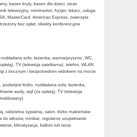
ny, basen kryty, basen dla dzieci, taras
k telewizyjny, minimarket, fryzjer, lekarz, usługa
ISA, MasterCard, American Express, zwierzęta
rzeżony bez opłat, obiekty konferencyjne
 rozkładana sofa, łazienka, wanna/prysznic, WC,
płatą), TV (telewizja satelitarna), telefon, WLAN
ersji z bocznym i bezpośrednim widokiem na morze
 podwójne łóżko, rozkładana sofa, łazienka,
ianie wody, sejf (za opłatą), TV (telewizja
(umeblowany)
ą, oddzielna sypialnia, salon, łóżko małżeńskie
ka do włosów, minibar, regularne uzupełnianie
płatnie, klimatyzacja, balkon lub taras