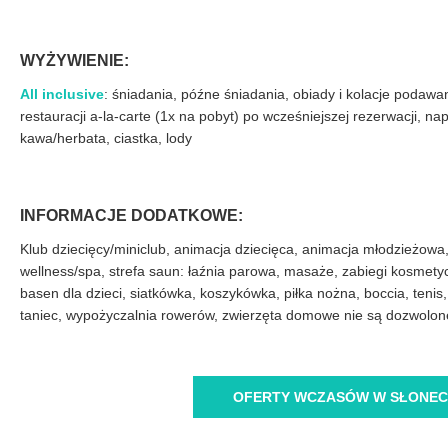
WYŻYWIENIE:
All inclusive
: śniadania, późne śniadania, obiady i kolacje podawa
restauracji a-la-carte (1x na pobyt) po wcześniejszej rezerwacji, na
kawa/herbata, ciastka, lody
INFORMACJE DODATKOWE:
Klub dziecięcy/miniclub, animacja dziecięca, animacja młodzieżowa
wellness/spa, strefa saun: łaźnia parowa, masaże, zabiegi kosmetyc
basen dla dzieci, siatkówka, koszykówka, piłka nożna, boccia, tenis, te
taniec, wypożyczalnia rowerów, zwierzęta domowe nie są dozwolon
OFERTY WCZASÓW W SŁONEC