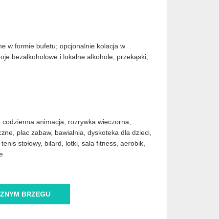
ne w formie bufetu; opcjonalnie kolacja w
poje bezalkoholowe i lokalne alkohole, przekąski,
, codzienna animacja, rozrywka wieczorna,
zne, plac zabaw, bawialnia, dyskoteka dla dzieci,
nis stołowy, bilard, lotki, sala fitness, aerobik,
e
ZNYM BRZEGU