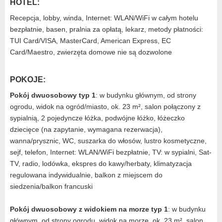
HOTEL:
Recepcja, lobby, winda, Internet: WLAN/WiFi w całym hotelu
bezpłatnie, basen, pralnia za opłatą, lekarz, metody płatności:
TUI Card/VISA, MasterCard, American Express, EC
Card/Maestro, zwierzęta domowe nie są dozwolone
POKOJE:
Pokój dwuosobowy typ 1
: w budynku głównym, od strony
ogrodu, widok na ogród/miasto, ok. 23 m², salon połączony z
sypialnią, 2 pojedyncze łóżka, podwójne łóżko, łóżeczko
dziecięce (na zapytanie, wymagana rezerwacja),
wanna/prysznic, WC, suszarka do włosów, lustro kosmetyczne,
sejf, telefon, Internet: WLAN/WiFi bezpłatnie, TV: w sypialni, Sat-
TV, radio, lodówka, ekspres do kawy/herbaty, klimatyzacja
regulowana indywidualnie, balkon z miejscem do
siedzenia/balkon francuski
Pokój dwuosobowy z widokiem na morze typ 1
: w budynku
głównym, od strony ogrodu, widok na morze, ok. 23 m², salon