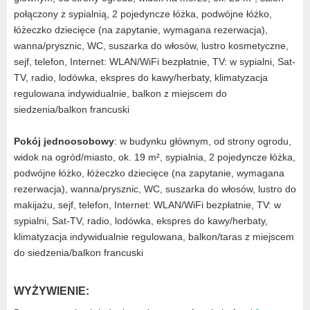
połączony z sypialnią, 2 pojedyncze łóżka, podwójne łóżko,
łóżeczko dziecięce (na zapytanie, wymagana rezerwacja),
wanna/prysznic, WC, suszarka do włosów, lustro kosmetyczne,
sejf, telefon, Internet: WLAN/WiFi bezpłatnie, TV: w sypialni, Sat-
TV, radio, lodówka, ekspres do kawy/herbaty, klimatyzacja
regulowana indywidualnie, balkon z miejscem do
siedzenia/balkon francuski
Pokój jednoosobowy
: w budynku głównym, od strony ogrodu,
widok na ogród/miasto, ok. 19 m², sypialnia, 2 pojedyncze łóżka,
podwójne łóżko, łóżeczko dziecięce (na zapytanie, wymagana
rezerwacja), wanna/prysznic, WC, suszarka do włosów, lustro do
makijażu, sejf, telefon, Internet: WLAN/WiFi bezpłatnie, TV: w
sypialni, Sat-TV, radio, lodówka, ekspres do kawy/herbaty,
klimatyzacja indywidualnie regulowana, balkon/taras z miejscem
do siedzenia/balkon francuski
WYŻYWIENIE: