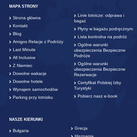
MAPA STRONY
Linie lotnicze: odprawa i
Strona główna
bagaż
Kontakt
Płyny w bagażu podręcznym
Blog
Lista kontrolna na podróż
Amigos Relacje z Podróży
Ogólne warunki
Last Minute
ubezpieczenia Bezpieczne
Podróże
All Inclusive
Ogólne warunki
Z Niemiec
ubezpieczenia Bezpieczne
Dowolne wakacje
Rezerwacje
Dowolne hotele
Certyfikat Polskiej Izby
Turystyki
Wynajem samochodów
Pobierz nasz e-book
Parking przy lotnisku
NASZE KIERUNKI
Grecja
Bułgaria
Hiszpania