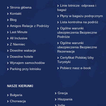
Linie lotnicze: odprawa i
Strona główna
bagaż
Kontakt
Płyny w bagażu podręcznym
Blog
Lista kontrolna na podróż
Amigos Relacje z Podróży
Ogólne warunki
Last Minute
ubezpieczenia Bezpieczne
Podróże
All Inclusive
Ogólne warunki
Z Niemiec
ubezpieczenia Bezpieczne
Dowolne wakacje
Rezerwacje
Dowolne hotele
Certyfikat Polskiej Izby
Turystyki
Wynajem samochodów
Pobierz nasz e-book
Parking przy lotnisku
NASZE KIERUNKI
Grecja
Bułgaria
Hiszpania
Chorwacja
Indie