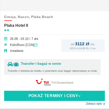
Grecja,
Naxos,
Plaka Beach
Plaka Hotel II
26.09 - 03.10 / 7 dni
3112 zł
od
/
os.
Köln/Bonn [CGN]
6223 zł (1436 €) / 2 os.
śniadanie
Transfer i bagaż w cenie
Transfer z lotniska do hotelu i z powrotem oraz bagaż rejestrowany w cenie.
TUI Deutschland
POKAŻ TERMINY I CENY
Zobacz opis