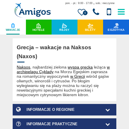
,
pon. - pt.: 9:00 - 17:00
sob.: nieczynne
0
WAKACJE
HOTELE
REJSY
BILETY
EGZOTYKA
Grecja – wakacje na Naksos
(Naxos)
Naksos
, najbardziej zielona
wyspa grecka
leżąca
w
archipelagu Cyklady
na Morzu Egejskim zaprasza
na
romantyczny wypoczynek
w Grecji
wśród gajów
oliwnych, winorośli i cytrusów. Po błogim
wylegiwaniu się na plaży można tu raczyć się
rewelacyjnymi specjałami kuchni greckiej i
miejscowym cytrynowym likierem kitron.
INFORMACJE O REGIONIE
INFORMACJE PRAKTYCZNE