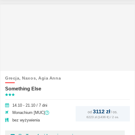
Grecja,
Naxos,
Agia Anna
Something Else
14.10 - 21.10 / 7 dni
3112 zł
od
/
os.
Monachium [MUC]
6223 zł (1436 €) / 2 os.
bez wyżywienia