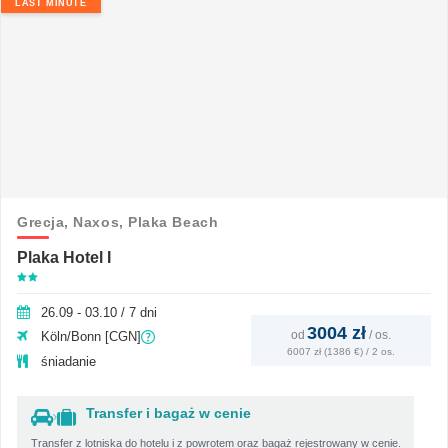
LAST MINUTE
Grecja,
Naxos,
Plaka Beach
Plaka Hotel I
26.09 - 03.10 / 7 dni
3004 zł
od
/
os.
Köln/Bonn [CGN]
6007 zł (1386 €) / 2 os.
śniadanie
Transfer i bagaż w cenie
Transfer z lotniska do hotelu i z powrotem oraz bagaż rejestrowany w cenie.