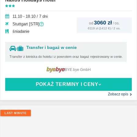
11.10 - 18.10 / 7 dni
3060 zł
od
/
os.
Stuttgart [STR]
6119 zł (1412 €) / 2 os.
śniadanie
Transfer i bagaż w cenie
Transfer z lotniska do hotelu i z powrotem oraz bagaż rejestrowany w cenie.
BYE.bye GmbH
POKAŻ TERMINY I CENY
Zobacz opis
LAST MINUTE