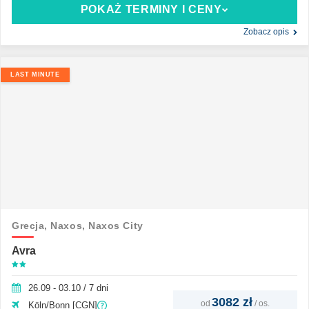
POKAŻ TERMINY I CENY
Zobacz opis
LAST MINUTE
Grecja,
Naxos,
Naxos City
Avra
26.09 - 03.10 / 7 dni
3082 zł
od
/
os.
Köln/Bonn [CGN]