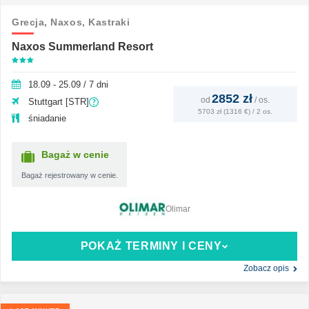
Grecja,
Naxos,
Kastraki
Naxos Summerland Resort
18.09 - 25.09 / 7 dni
2852 zł
od
/
os.
Stuttgart [STR]
5703 zł (1316 €) / 2 os.
śniadanie
Bagaż w cenie
Bagaż rejestrowany w cenie.
Olimar
POKAŻ TERMINY I CENY
Zobacz opis