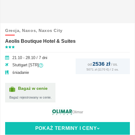
Grecja,
Naxos,
Naxos City
Aeolis Boutique Hotel & Suites
21.10 - 28.10 / 7 dni
2536 zł
od
/
os.
Stuttgart [STR]
5071 zł (1170 €) / 2 os.
śniadanie
Bagaż w cenie
Bagaż rejestrowany w cenie.
Olimar
POKAŻ TERMINY I CENY