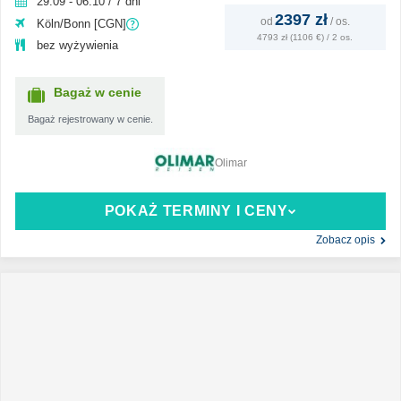
29.09 - 06.10 / 7 dni
2397 zł
od
/
os.
Köln/Bonn [CGN]
4793 zł (1106 €) / 2 os.
bez wyżywienia
Bagaż w cenie
Bagaż rejestrowany w cenie.
Olimar
POKAŻ TERMINY I CENY
Zobacz opis