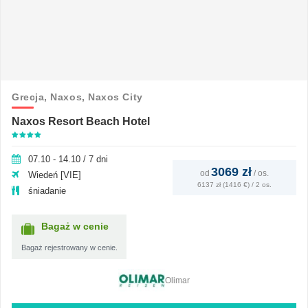
Grecja,
Naxos,
Naxos City
Naxos Resort Beach Hotel
07.10 - 14.10 / 7 dni
3069 zł
od
/
os.
Wiedeń [VIE]
6137 zł (1416 €) / 2 os.
śniadanie
Bagaż w cenie
Bagaż rejestrowany w cenie.
Olimar