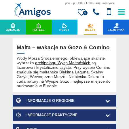
,
pon. - pt.: 9:00 - 17:00
sob.: nieczynne
0
WAKACJE
HOTELE
REJSY
BILETY
EGZOTYKA
Malta – wakacje na Gozo & Comino
Wody Morza Śródziemnego, oblewające skaliste
wybrzeża
archipelagu Wysp Maltańskich
są
lazurowe i krystalicznie czyste. Przy wyspie Comino
znajduje się maltańska Błękitna Laguna.
Skalny
Grzyb, Wewnętrzne Morze i Niebieska Dziura to
cuda natury na Wyspie Gozo i najlepsze miejsce do
nurkowania w Europie.
INFORMACJE O REGIONIE
INFORMACJE PRAKTYCZNE