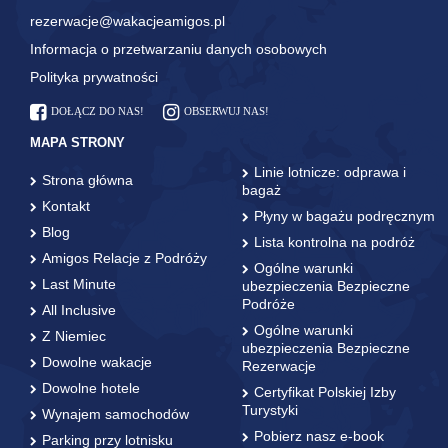
rezerwacje@wakacjeamigos.pl
Informacja o przetwarzaniu danych osobowych
Polityka prywatności
DOŁĄCZ DO NAS!
OBSERWUJ NAS!
MAPA STRONY
Linie lotnicze: odprawa i
Strona główna
bagaż
Kontakt
Płyny w bagażu podręcznym
Blog
Lista kontrolna na podróż
Amigos Relacje z Podróży
Ogólne warunki
Last Minute
ubezpieczenia Bezpieczne
Podróże
All Inclusive
Ogólne warunki
Z Niemiec
ubezpieczenia Bezpieczne
Dowolne wakacje
Rezerwacje
Dowolne hotele
Certyfikat Polskiej Izby
Turystyki
Wynajem samochodów
Pobierz nasz e-book
Parking przy lotnisku