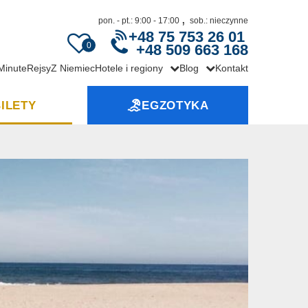
,
pon. - pt.: 9:00 - 17:00
sob.: nieczynne
+48 75 753 26 01
0
+48 509 663 168
 Minute
Rejsy
Z Niemiec
Hotele i regiony
Blog
Kontakt
ILETY
EGZOTYKA