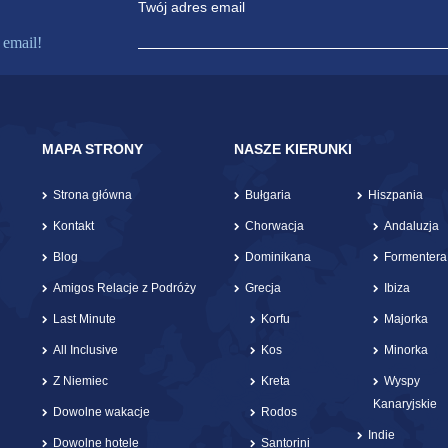
Twój adres email
 email!
MAPA STRONY
NASZE KIERUNKI
Strona główna
Bułgaria
Hiszpania
Kontakt
Chorwacja
Andaluzja
Blog
Dominikana
Formentera
Amigos Relacje z Podróży
Grecja
Ibiza
Last Minute
Korfu
Majorka
All Inclusive
Kos
Minorka
Z Niemiec
Kreta
Wyspy
Kanaryjskie
Dowolne wakacje
Rodos
Indie
Dowolne hotele
Santorini