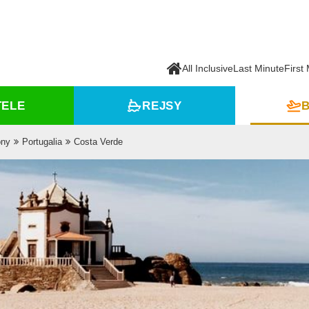
All Inclusive
Last Minute
First
TELE
REJSY
B
ony
Portugalia
Costa Verde