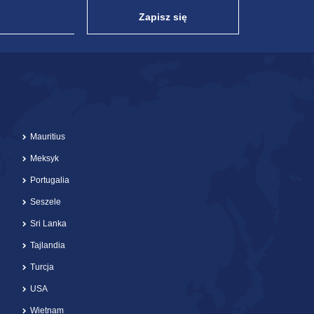
Zapisz się
Mauritius
Meksyk
Portugalia
Seszele
Sri Lanka
Tajlandia
Turcja
USA
Wietnam