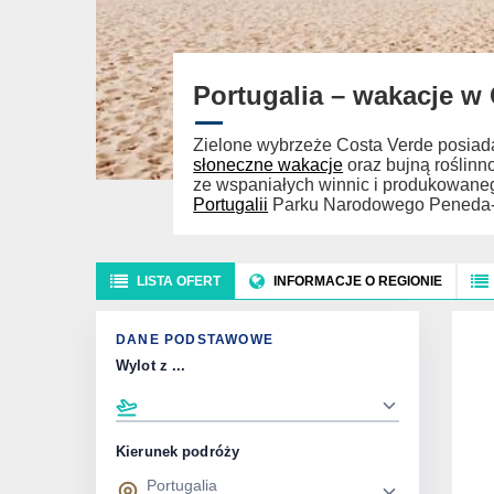
Portugalia – wakacje w
Zielone wybrzeże Costa Verde posiada
słoneczne wakacje
oraz bujną roślinno
ze wspaniałych winnic i produkowaneg
Portugalii
Parku Narodowego Peneda-
LISTA OFERT
INFORMACJE O REGIONIE
DANE PODSTAWOWE
Wylot z ...
Kierunek podróży