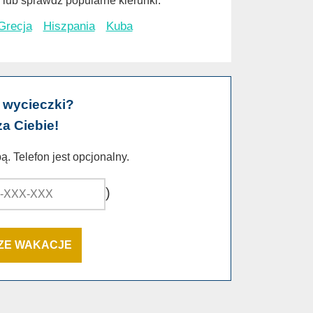
lub sprawdź popularne kierunki:
Grecja
Hiszpania
Kuba
 wycieczki?
za Ciebie!
. Telefon jest opcjonalny.
)
SZE WAKACJE