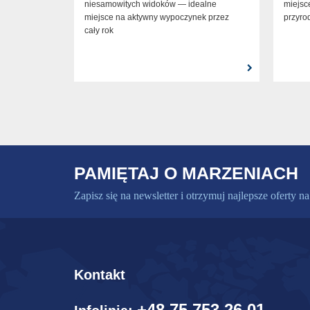
niesamowitych widoków — idealne
miejsc
miejsce na aktywny wypoczynek przez
przyro
cały rok
PAMIĘTAJ O MARZENIACH
Zapisz się na newsletter i otrzymuj najlepsze oferty na
Kontakt
+48 75 753 26 01