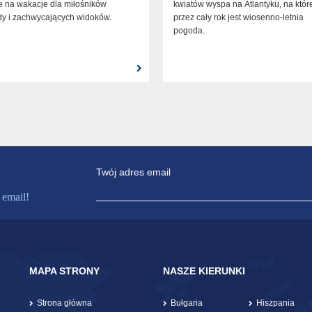
e na wakacje dla miłośników
kwiatów wyspa na Atlantyku, na któr
dy i zachwycających widoków.
przez cały rok jest wiosenno-letnia
pogoda.
Twój adres email
 email!
MAPA STRONY
NASZE KIERUNKI
Strona główna
Bułgaria
Hiszpania