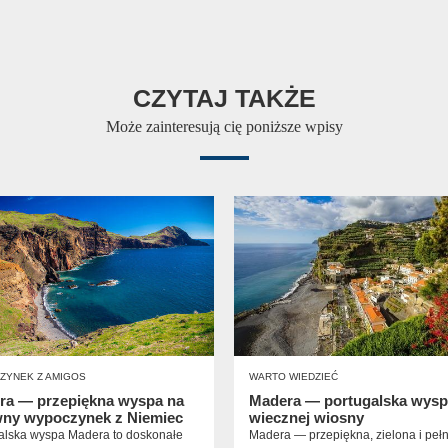
CZYTAJ TAKŻE
Może zainteresują cię poniższe wpisy
ZYNEK Z AMIGOS
WARTO WIEDZIEĆ
ra — przepiękna wyspa na
Madera — portugalska wys
wny wypoczynek z Niemiec
wiecznej wiosny
alska wyspa Madera to doskonałe
Madera — przepiękna, zielona i peł