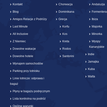
Kontakt
Chorwacja
Andaluzja
Blog
Dominikana
Formentera
Amigos Relacje z Podróży
Grecja
Ibiza
Last Minute
Korfu
Majorka
All Inclusive
Kos
Minorka
Z Niemiec
Kreta
Wyspy
Kanaryjskie
Dowolne wakacje
Rodos
Indie
Dowolne hotele
Santorini
Jamajka
Wynajem samochodów
Kuba
Parking przy lotnisku
Malta
Linie lotnicze: odprawa i
bagaż
Płyny w bagażu podręcznym
Lista kontrolna na podróż
Ogólne warunki