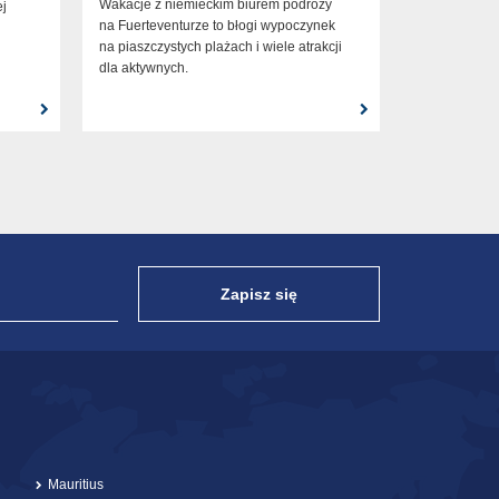
Wakacje z niemieckim biurem podróży
ej
na Fuerteventurze to błogi wypoczynek
na piaszczystych plażach i wiele atrakcji
dla aktywnych.
Zapisz się
Mauritius