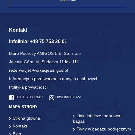
Kontakt
Infolinia:
+48 75 753 26 01
Biuro Podróży AMIGOS B.B. Sp. z.o.o
Jelenia Góra, ul. Sudecka 11 lok. U1
rezerwacje@wakacjeamigos.pl
Informacja o przetwarzaniu danych osobowych
Polityka prywatności
DOŁĄCZ DO NAS!
OBSERWUJ NAS!
MAPA STRONY
Linie lotnicze: odprawa i
Strona główna
bagaż
Kontakt
Płyny w bagażu podręcznym
Blog