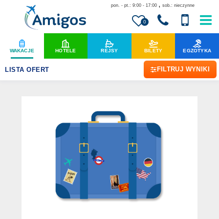
,
pon. - pt.: 9:00 - 17:00
sob.: nieczynne
0
WAKACJE
HOTELE
REJSY
BILETY
EGZOTYKA
FILTRUJ WYNIKI
LISTA OFERT