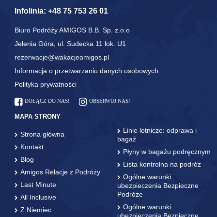
Infolinia:
+48 75 753 26 01
Biuro Podróży AMIGOS B.B. Sp. z.o.o
Jelenia Góra, ul. Sudecka 11 lok. U1
rezerwacje@wakacjeamigos.pl
Informacja o przetwarzaniu danych osobowych
Polityka prywatności
DOŁĄCZ DO NAS!
OBSERWUJ NAS!
MAPA STRONY
Linie lotnicze: odprawa i
Strona główna
bagaż
Kontakt
Płyny w bagażu podręcznym
Blog
Lista kontrolna na podróż
Amigos Relacje z Podróży
Ogólne warunki
Last Minute
ubezpieczenia Bezpieczne
Podróże
All Inclusive
Ogólne warunki
Z Niemiec
ubezpieczenia Bezpieczne