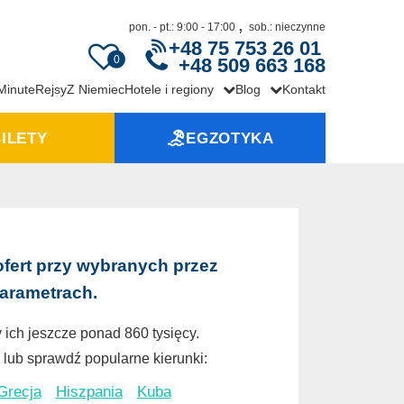
,
pon. - pt.: 9:00 - 17:00
sob.: nieczynne
+48 75 753 26 01
0
+48 509 663 168
 Minute
Rejsy
Z Niemiec
Hotele i regiony
Blog
Kontakt
ILETY
EGZOTYKA
ofert przy wybranych przez
parametrach.
 ich jeszcze ponad 860 tysięcy.
lub sprawdź popularne kierunki:
Grecja
Hiszpania
Kuba