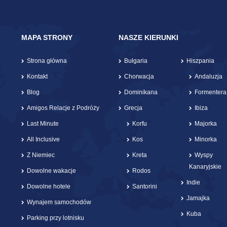
MAPA STRONY
NASZE KIERUNKI
Strona główna
Bułgaria
Hiszpania
Kontakt
Chorwacja
Andaluzja
Blog
Dominikana
Formentera
Amigos Relacje z Podróży
Grecja
Ibiza
Last Minute
Korfu
Majorka
All Inclusive
Kos
Minorka
Z Niemiec
Kreta
Wyspy
Kanaryjskie
Dowolne wakacje
Rodos
Indie
Dowolne hotele
Santorini
Jamajka
Wynajem samochodów
Kuba
Parking przy lotnisku