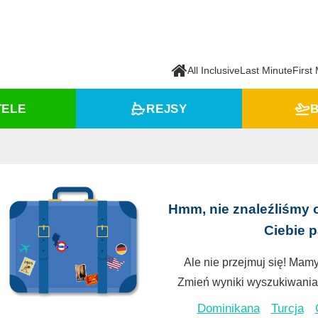
All Inclusive
Last Minute
First
TELE
REJSY
B
Hmm, nie znaleźliśmy 
Ciebie 
Ale nie przejmuj się! Mamy
Zmień wyniki wyszukiwania 
Dominikana
Turcja