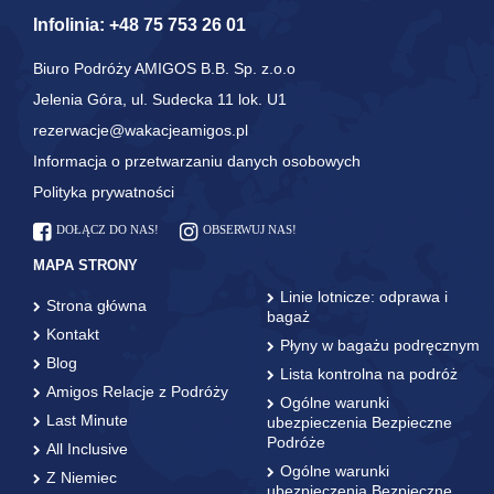
Infolinia:
+48 75 753 26 01
Biuro Podróży AMIGOS B.B. Sp. z.o.o
Jelenia Góra, ul. Sudecka 11 lok. U1
rezerwacje@wakacjeamigos.pl
Informacja o przetwarzaniu danych osobowych
Polityka prywatności
DOŁĄCZ DO NAS!
OBSERWUJ NAS!
MAPA STRONY
Linie lotnicze: odprawa i
Strona główna
bagaż
Kontakt
Płyny w bagażu podręcznym
Blog
Lista kontrolna na podróż
Amigos Relacje z Podróży
Ogólne warunki
Last Minute
ubezpieczenia Bezpieczne
Podróże
All Inclusive
Ogólne warunki
Z Niemiec
ubezpieczenia Bezpieczne