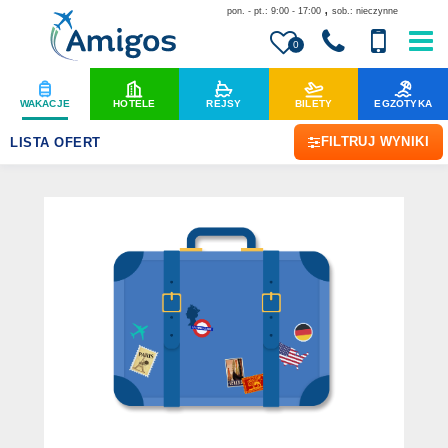
,
pon. - pt.: 9:00 - 17:00
sob.: nieczynne
0
WAKACJE
HOTELE
REJSY
BILETY
EGZOTYKA
FILTRUJ WYNIKI
LISTA OFERT