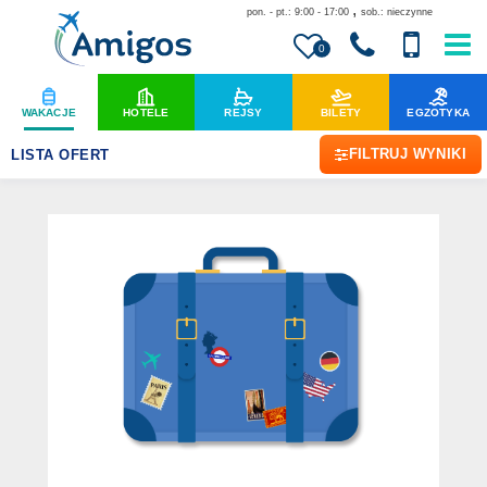
,
pon. - pt.: 9:00 - 17:00
sob.: nieczynne
0
WAKACJE
HOTELE
REJSY
BILETY
EGZOTYKA
FILTRUJ WYNIKI
LISTA OFERT