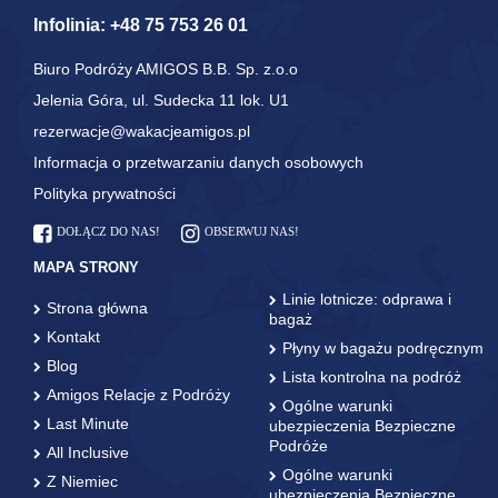
Infolinia:
+48 75 753 26 01
Biuro Podróży AMIGOS B.B. Sp. z.o.o
Jelenia Góra, ul. Sudecka 11 lok. U1
rezerwacje@wakacjeamigos.pl
Informacja o przetwarzaniu danych osobowych
Polityka prywatności
DOŁĄCZ DO NAS!
OBSERWUJ NAS!
MAPA STRONY
Linie lotnicze: odprawa i
Strona główna
bagaż
Kontakt
Płyny w bagażu podręcznym
Blog
Lista kontrolna na podróż
Amigos Relacje z Podróży
Ogólne warunki
Last Minute
ubezpieczenia Bezpieczne
Podróże
All Inclusive
Ogólne warunki
Z Niemiec
ubezpieczenia Bezpieczne