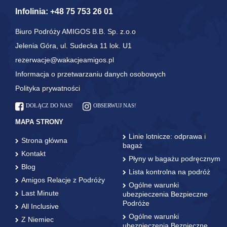
Infolinia:
+48 75 753 26 01
Biuro Podróży AMIGOS B.B. Sp. z.o.o
Jelenia Góra, ul. Sudecka 11 lok. U1
rezerwacje@wakacjeamigos.pl
Informacja o przetwarzaniu danych osobowych
Polityka prywatności
DOŁĄCZ DO NAS!
OBSERWUJ NAS!
MAPA STRONY
Linie lotnicze: odprawa i
Strona główna
bagaż
Kontakt
Płyny w bagażu podręcznym
Blog
Lista kontrolna na podróż
Amigos Relacje z Podróży
Ogólne warunki
Last Minute
ubezpieczenia Bezpieczne
Podróże
All Inclusive
Ogólne warunki
Z Niemiec
ubezpieczenia Bezpieczne