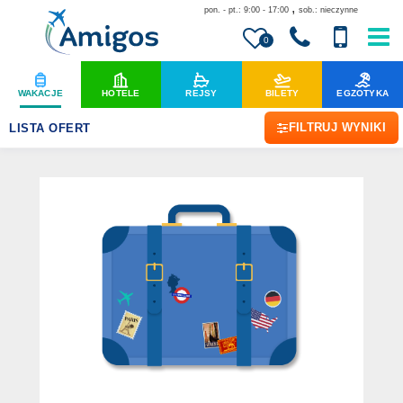
,
pon. - pt.: 9:00 - 17:00
sob.: nieczynne
0
WAKACJE
HOTELE
REJSY
BILETY
EGZOTYKA
FILTRUJ WYNIKI
LISTA OFERT