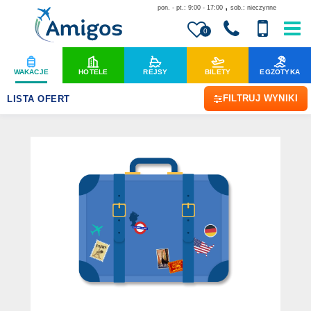
,
pon. - pt.: 9:00 - 17:00
sob.: nieczynne
0
WAKACJE
HOTELE
REJSY
BILETY
EGZOTYKA
FILTRUJ WYNIKI
LISTA OFERT