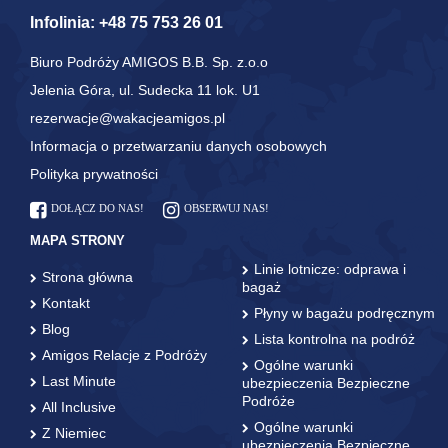
Infolinia:
+48 75 753 26 01
Biuro Podróży AMIGOS B.B. Sp. z.o.o
Jelenia Góra, ul. Sudecka 11 lok. U1
rezerwacje@wakacjeamigos.pl
Informacja o przetwarzaniu danych osobowych
Polityka prywatności
DOŁĄCZ DO NAS!
OBSERWUJ NAS!
MAPA STRONY
Linie lotnicze: odprawa i
Strona główna
bagaż
Kontakt
Płyny w bagażu podręcznym
Blog
Lista kontrolna na podróż
Amigos Relacje z Podróży
Ogólne warunki
Last Minute
ubezpieczenia Bezpieczne
Podróże
All Inclusive
Ogólne warunki
Z Niemiec
ubezpieczenia Bezpieczne