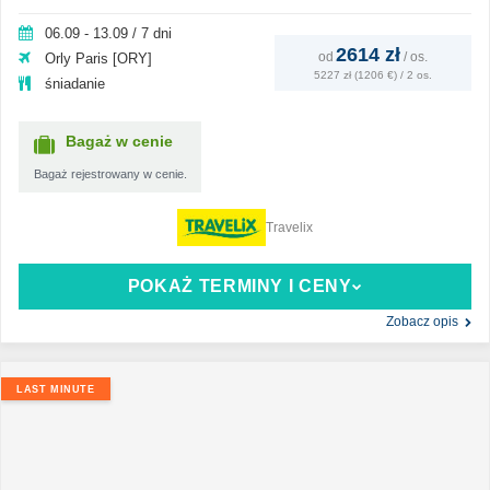
06.09 - 13.09 / 7 dni
2614 zł
od
/
os.
Orly Paris [ORY]
5227 zł (1206 €) / 2 os.
śniadanie
Bagaż w cenie
Bagaż rejestrowany w cenie.
Travelix
POKAŻ TERMINY I CENY
Zobacz opis
LAST MINUTE