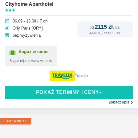
Cityhome Aparthotel
06.09 - 13.09 / 7 dni
2115 zł
od
/
os.
Orly Paris [ORY]
4230 zł (976 €) / 2 os.
bez wyżywienia
Bagaż w cenie
Bagaż rejestrowany w cenie.
Travelix
POKAŻ TERMINY I CENY
Zobacz opis
LAST MINUTE