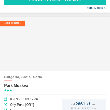
Zobacz opis
LAST MINUTE
Bułgaria,
Sofia,
Sofia
Park Moskva
06.09 - 13.09 / 7 dni
2661 zł
od
/
os.
Orly Paris [ORY]
5322 zł (1228 €) / 2 os.