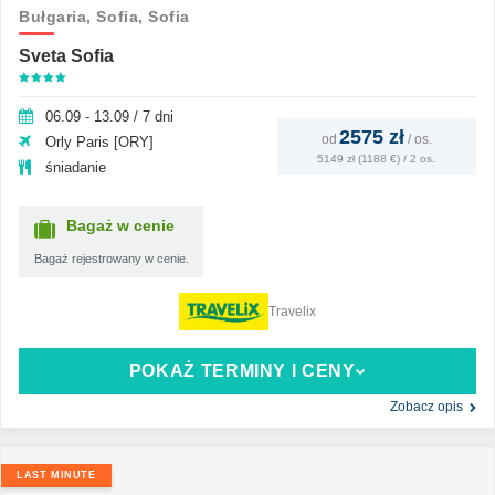
Bułgaria,
Sofia,
Sofia
Sveta Sofia
06.09 - 13.09 / 7 dni
2575 zł
od
/
os.
Orly Paris [ORY]
5149 zł (1188 €) / 2 os.
śniadanie
Bagaż w cenie
Bagaż rejestrowany w cenie.
Travelix
POKAŻ TERMINY I CENY
Zobacz opis
LAST MINUTE