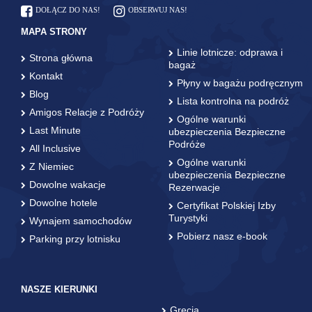
DOŁĄCZ DO NAS!
OBSERWUJ NAS!
MAPA STRONY
Linie lotnicze: odprawa i
Strona główna
bagaż
Kontakt
Płyny w bagażu podręcznym
Blog
Lista kontrolna na podróż
Amigos Relacje z Podróży
Ogólne warunki
Last Minute
ubezpieczenia Bezpieczne
Podróże
All Inclusive
Ogólne warunki
Z Niemiec
ubezpieczenia Bezpieczne
Dowolne wakacje
Rezerwacje
Dowolne hotele
Certyfikat Polskiej Izby
Turystyki
Wynajem samochodów
Pobierz nasz e-book
Parking przy lotnisku
NASZE KIERUNKI
Grecja