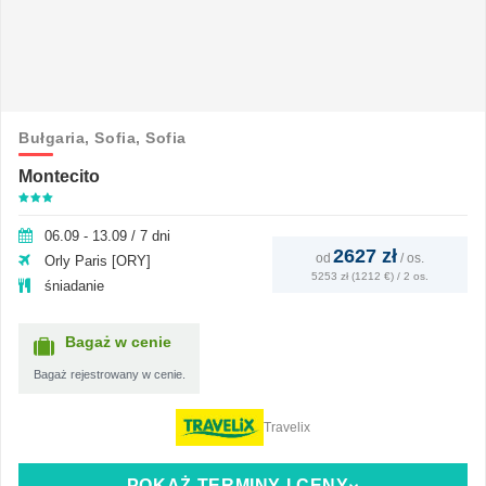
Bułgaria,
Sofia,
Sofia
Montecito
06.09 - 13.09 / 7 dni
2627 zł
od
/
os.
Orly Paris [ORY]
5253 zł (1212 €) / 2 os.
śniadanie
Bagaż w cenie
Bagaż rejestrowany w cenie.
Travelix
POKAŻ TERMINY I CENY