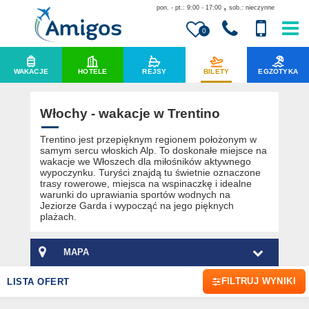
,
pon. - pt.: 9:00 - 17:00
sob.: nieczynne
0
WAKACJE
HOTELE
REJSY
BILETY
EGZOTYKA
Włochy - wakacje w Trentino
Trentino jest przepięknym regionem położonym w
samym sercu włoskich Alp. To doskonałe miejsce na
wakacje we Włoszech dla miłośników aktywnego
wypoczynku. Turyści znajdą tu świetnie oznaczone
trasy rowerowe, miejsca na wspinaczkę i idealne
warunki do uprawiania sportów wodnych na
Jeziorze Garda i wypocząć na jego pięknych
plażach.
MAPA
FILTRUJ WYNIKI
LISTA OFERT