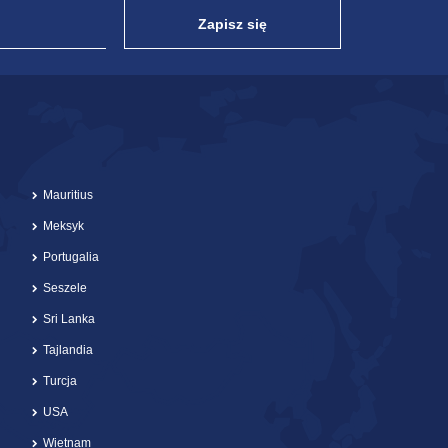
Zapisz się
Mauritius
Meksyk
Portugalia
Seszele
Sri Lanka
Tajlandia
Turcja
USA
Wietnam