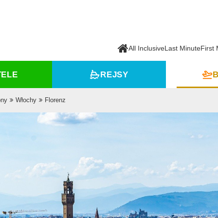
All Inclusive
Last Minute
First
TELE
REJSY
B
ony
Włochy
Florenz