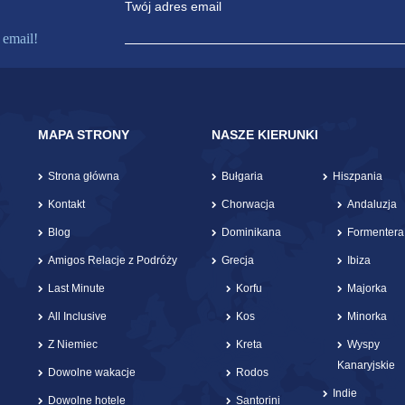
Twój adres email
 email!
MAPA STRONY
NASZE KIERUNKI
Strona główna
Bułgaria
Hiszpania
Kontakt
Chorwacja
Andaluzja
Blog
Dominikana
Formentera
Amigos Relacje z Podróży
Grecja
Ibiza
Last Minute
Korfu
Majorka
All Inclusive
Kos
Minorka
Z Niemiec
Kreta
Wyspy
Kanaryjskie
Dowolne wakacje
Rodos
Indie
Dowolne hotele
Santorini