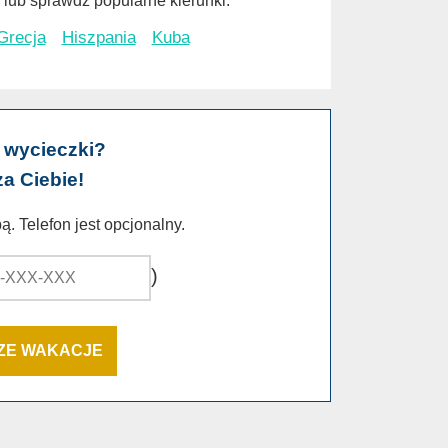
lub sprawdź popularne kierunki:
Grecja
Hiszpania
Kuba
 wycieczki?
za Ciebie!
. Telefon jest opcjonalny.
)
SZE WAKACJE