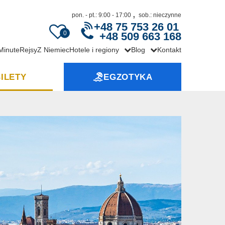
,
pon. - pt.: 9:00 - 17:00
sob.: nieczynne
+48 75 753 26 01
0
+48 509 663 168
 Minute
Rejsy
Z Niemiec
Hotele i regiony
Blog
Kontakt
ILETY
EGZOTYKA