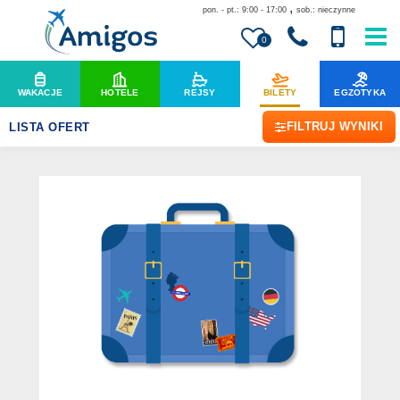
,
pon. - pt.: 9:00 - 17:00
sob.: nieczynne
0
WAKACJE
HOTELE
REJSY
BILETY
EGZOTYKA
FILTRUJ WYNIKI
LISTA OFERT