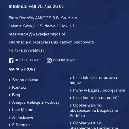
Infolinia:
+48 75 753 26 01
Biuro Podróży AMIGOS B.B. Sp. z.o.o
Jelenia Góra, ul. Sudecka 11 lok. U1
rezerwacje@wakacjeamigos.pl
Informacja o przetwarzaniu danych osobowych
Polityka prywatności
DOŁĄCZ DO NAS!
OBSERWUJ NAS!
MAPA STRONY
Linie lotnicze: odprawa i
Strona główna
bagaż
Kontakt
Płyny w bagażu podręcznym
Blog
Lista kontrolna na podróż
Amigos Relacje z Podróży
Ogólne warunki
Last Minute
ubezpieczenia Bezpieczne
Podróże
All Inclusive
Ogólne warunki
Z Niemiec
ubezpieczenia Bezpieczne