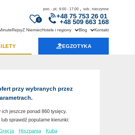
,
pon. - pt.: 9:00 - 17:00
sob.: nieczynne
+48 75 753 26 01
0
+48 509 663 168
 Minute
Rejsy
Z Niemiec
Hotele i regiony
Blog
Kontakt
ILETY
EGZOTYKA
ofert przy wybranych przez
parametrach.
 ich jeszcze ponad 860 tysięcy.
lub sprawdź popularne kierunki:
Grecja
Hiszpania
Kuba