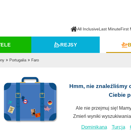
All Inclusive
Last Minute
First
TELE
REJSY
B
ony
Portugalia
Faro
Hmm, nie znaleźliśmy 
Ciebie 
Ale nie przejmuj się! Mamy
Zmień wyniki wyszukiwania 
Dominikana
Turcja