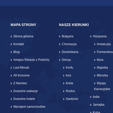
MAPA STRONY
NASZE KIERUNKI
Strona główna
Bułgaria
Hiszpania
Kontakt
Chorwacja
Andaluzja
Blog
Dominikana
Formentera
Amigos Relacje z Podróży
Grecja
Ibiza
Last Minute
Korfu
Majorka
All Inclusive
Kos
Minorka
Z Niemiec
Kreta
Wyspy
Kanaryjskie
Dowolne wakacje
Rodos
Indie
Dowolne hotele
Santorini
Jamajka
Wynajem samochodów
Kuba