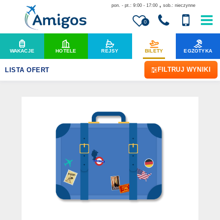
,
pon. - pt.: 9:00 - 17:00
sob.: nieczynne
0
WAKACJE
HOTELE
REJSY
BILETY
EGZOTYKA
FILTRUJ WYNIKI
LISTA OFERT