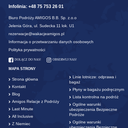
Infolinia:
+48 75 753 26 01
Biuro Podróży AMIGOS B.B. Sp. z.o.o
Jelenia Góra, ul. Sudecka 11 lok. U1
rezerwacje@wakacjeamigos.pl
Informacja o przetwarzaniu danych osobowych
Polityka prywatności
DOŁĄCZ DO NAS!
OBSERWUJ NAS!
MAPA STRONY
Linie lotnicze: odprawa i
Strona główna
bagaż
Kontakt
Płyny w bagażu podręcznym
Blog
Lista kontrolna na podróż
Amigos Relacje z Podróży
Ogólne warunki
Last Minute
ubezpieczenia Bezpieczne
Podróże
All Inclusive
Ogólne warunki
Z Niemiec
ubezpieczenia Bezpieczne