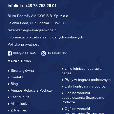
Infolinia:
+48 75 753 26 01
Biuro Podróży AMIGOS B.B. Sp. z.o.o
Jelenia Góra, ul. Sudecka 11 lok. U1
rezerwacje@wakacjeamigos.pl
Informacja o przetwarzaniu danych osobowych
Polityka prywatności
DOŁĄCZ DO NAS!
OBSERWUJ NAS!
MAPA STRONY
Linie lotnicze: odprawa i
Strona główna
bagaż
Kontakt
Płyny w bagażu podręcznym
Blog
Lista kontrolna na podróż
Amigos Relacje z Podróży
Ogólne warunki
Last Minute
ubezpieczenia Bezpieczne
Podróże
All Inclusive
Ogólne warunki
Z Niemiec
ubezpieczenia Bezpieczne