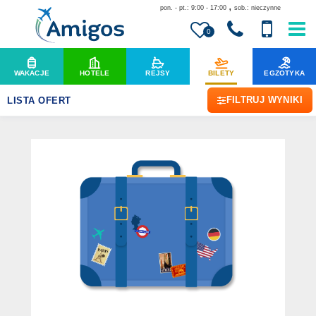
,
pon. - pt.: 9:00 - 17:00
sob.: nieczynne
0
WAKACJE
HOTELE
REJSY
BILETY
EGZOTYKA
FILTRUJ WYNIKI
LISTA OFERT